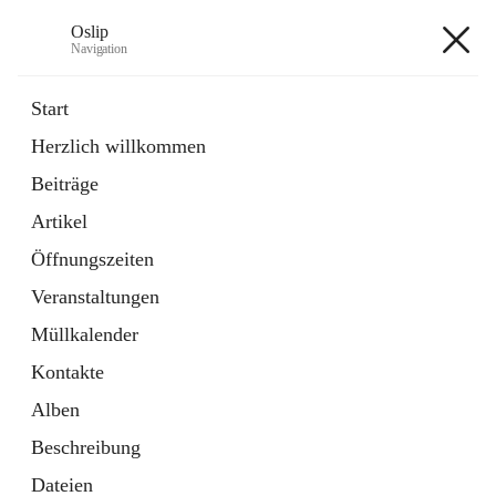
Oslip
Navigation
Oslip
Start
Herzlich willkommen
öffnet
Daten & Fakten
Beiträge
in
Externe Webseite
neuem
Artikel
Tab
öffnet
Bundeskanzleramt Österreich
in
Externe Webseite
Öffnungszeiten
neuem
Tab
Veranstaltungen
+1
Müllkalender
Kontakte
Alben
Beschreibung
Hauptadresse
Dateien