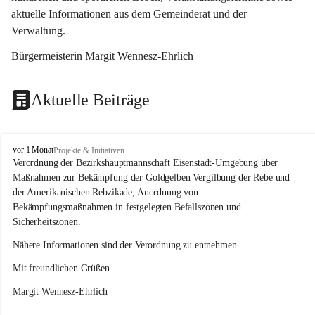
aktuelle Informationen aus dem Gemeinderat und der 
Verwaltung. 
Bürgermeisterin Margit Wennesz-Ehrlich
Aktuelle Beiträge
O
vor 1 Monat
Projekte & Initiativen
s
Verordnung der Bezirkshauptmannschaft Eisenstadt-Umgebung über 
l
Maßnahmen zur Bekämpfung der Goldgelben Vergilbung der Rebe und 
i
der Amerikanischen Rebzikade; Anordnung von 
p
Bekämpfungsmaßnahmen in festgelegten Befallszonen und 
Sicherheitszonen.
Nähere Informationen sind der Verordnung zu entnehmen.
Mit freundlichen Grüßen 
Margit Wennesz-Ehrlich