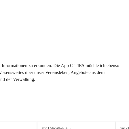
 und Informationen zu erkunden. Die App CITIES möchte ich ebenso 
 Wissenswertes über unser Vereinsleben, Angebote aus dem 
und der Verwaltung. 
O
O
vor 1 Monat
vor 2
Jubiläum