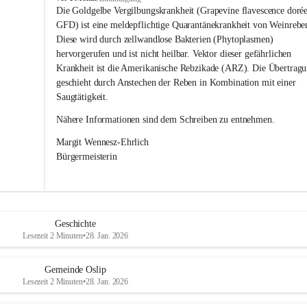
s
Die Goldgelbe Vergilbungskrankheit (Grapevine flavescence dorée
l
GFD) ist eine meldepflichtige Quarantänekrankheit von Weinrebe
i
Diese wird durch zellwandlose Bakterien (Phytoplasmen) 
p
hervorgerufen und ist nicht heilbar. Vektor dieser gefährlichen 
Krankheit ist die Amerikanische Rebzikade (ARZ). Die Übertragu
geschieht durch Anstechen der Reben in Kombination mit einer 
Saugtätigkeit.
Nähere Informationen sind dem Schreiben zu entnehmen.
Margit Wennesz-Ehrlich 
Bürgermeisterin 
Geschichte
Lesezeit 2 Minuten
•
28. Jan. 2026
Gemeinde Oslip
Lesezeit 2 Minuten
•
28. Jan. 2026