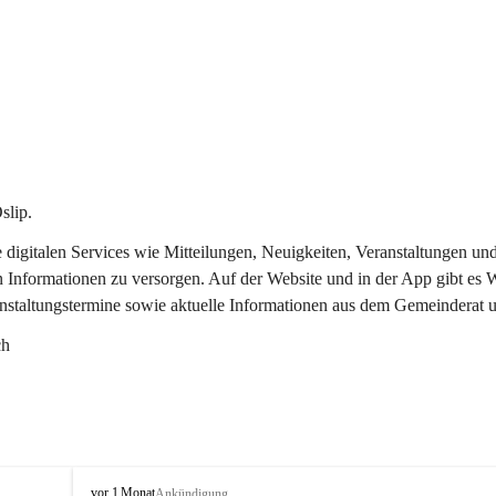
slip.
re digitalen Services wie Mitteilungen, Neuigkeiten, Veranstaltungen
n Informationen zu versorgen. Auf der Website und in der App gibt es
anstaltungstermine sowie aktuelle Informationen aus dem Gemeinderat 
ch
O
vor 1 Monat
Ankündigung