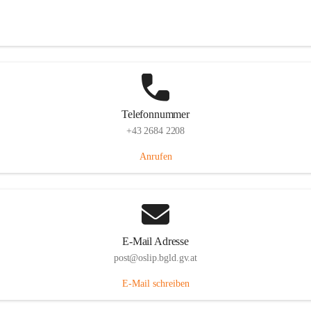
Hauptstraße 7, 7064 Oslip, AUT
Auf Karte ansehen
Telefonnummer
+43 2684 2208
Anrufen
E-Mail Adresse
post@oslip.bgld.gv.at
E-Mail schreiben