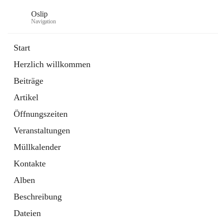
Oslip
Navigation
Start
Herzlich willkommen
öffnet
Daten & Fakten
Beiträge
in
Externe Webseite
neuem
Artikel
Tab
öffnet
Bundeskanzleramt Österreich
in
Externe Webseite
Öffnungszeiten
neuem
Tab
Veranstaltungen
Müllkalender
Kontakte
Alben
Beschreibung
Dateien