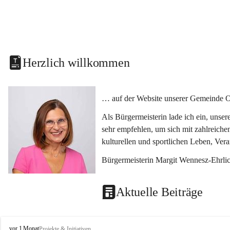
Herzlich willkommen
… auf der Website unserer Gemeinde O
Als Bürgermeisterin lade ich ein, unse
sehr empfehlen, um sich mit zahlreiche
kulturellen und sportlichen Leben, Ver
Bürgermeisterin Margit Wennesz-Ehrli
Aktuelle Beiträge
O
vor 1 Monat
Projekte & Initiativen