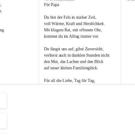
s
s
, 
Für Papa
l
l
n. 
i
i
Du bist der Fels in starker Zeit,
p
p
voll Wärme, Kraft und Herzlichkeit.
ng 
Mit klugem Rat, mit offenem Ohr,
kommst du im Alltag immer vor.
Du fängst uns auf, gibst Zuversicht,
verlierst auch in dunklen Stunden nicht
den Mut, das Lachen und den Blick
auf unser kleines Familienglück.
Für all die Liebe, Tag für Tag,
dank ich dir heut am Vatertag.
Du bist ein Mensch, auf den man baut -
ein Vater, der von Herzen vertraut.
😊 Alles Liebe zum Vatertag.😊
Einen schönen Vatertag wünscht 
Bürgermeisterin Margit Wennesz-Ehrlich 
und die Gemeinderät:innen 