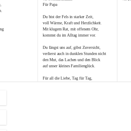
s
s
, 
Für Papa
l
l
n. 
i
i
Du bist der Fels in starker Zeit,
p
p
voll Wärme, Kraft und Herzlichkeit.
ng 
Mit klugem Rat, mit offenem Ohr,
kommst du im Alltag immer vor.
Du fängst uns auf, gibst Zuversicht,
verlierst auch in dunklen Stunden nicht
den Mut, das Lachen und den Blick
auf unser kleines Familienglück.
Für all die Liebe, Tag für Tag,
dank ich dir heut am Vatertag.
Du bist ein Mensch, auf den man baut -
ein Vater, der von Herzen vertraut.
😊 Alles Liebe zum Vatertag.😊
Einen schönen Vatertag wünscht 
Bürgermeisterin Margit Wennesz-Ehrlich 
und die Gemeinderät:innen 