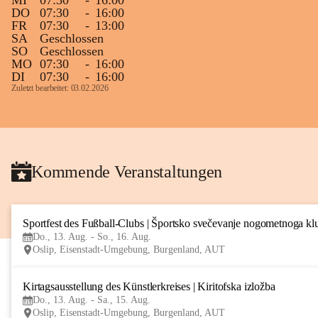
MI
07:30
-
16:00
DO
07:30
-
16:00
FR
07:30
-
13:00
SA
Geschlossen
SO
Geschlossen
MO
07:30
-
16:00
DI
07:30
-
16:00
Zuletzt bearbeitet: 03.02.2026
Kommende Veranstaltungen
Sportfest des Fußball-Clubs | Športsko svečevanje nogometnoga kl
Do., 13. Aug. - So., 16. Aug.
Oslip, Eisenstadt-Umgebung, Burgenland, AUT
Kirtagsausstellung des Künstlerkreises | Kiritofska izložba
Do., 13. Aug. - Sa., 15. Aug.
Oslip, Eisenstadt-Umgebung, Burgenland, AUT