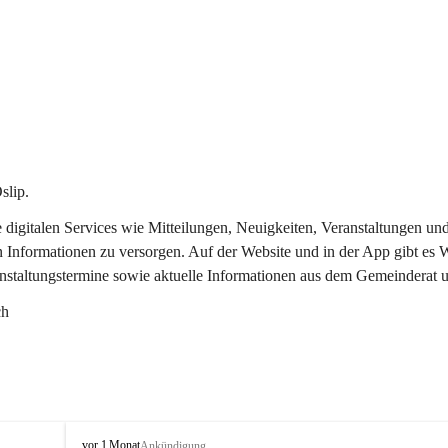
slip.
re digitalen Services wie Mitteilungen, Neuigkeiten, Veranstaltungen
n Informationen zu versorgen. Auf der Website und in der App gibt es
anstaltungstermine sowie aktuelle Informationen aus dem Gemeinderat 
ch
O
vor 1 Monat
Ankündigung