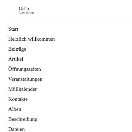
Oslip
Navigation
Start
Herzlich willkommen
öffnet
Daten & Fakten
Beiträge
in
Externe Webseite
neuem
Artikel
Tab
öffnet
Bundeskanzleramt Österreich
in
Externe Webseite
Öffnungszeiten
neuem
Tab
Veranstaltungen
Müllkalender
Kontakte
Alben
Beschreibung
Dateien