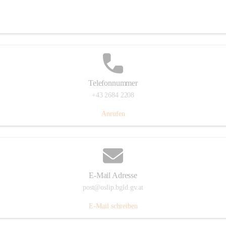
Hauptstraße 7, 7064 Oslip, AUT
Auf Karte ansehen
Telefonnummer
+43 2684 2208
Anrufen
E-Mail Adresse
post@oslip.bgld.gv.at
E-Mail schreiben