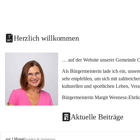
Herzlich willkommen
… auf der Website unserer Gemeinde O
Als Bürgermeisterin lade ich ein, unse
sehr empfehlen, um sich mit zahlreiche
kulturellen und sportlichen Leben, Ver
Bürgermeisterin Margit Wennesz-Ehrli
Aktuelle Beiträge
O
vor 1 Monat
Projekte & Initiativen