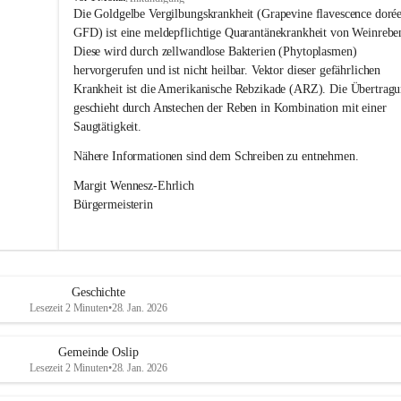
s
Die Goldgelbe Vergilbungskrankheit (Grapevine flavescence dorée
l
GFD) ist eine meldepflichtige Quarantänekrankheit von Weinrebe
i
Diese wird durch zellwandlose Bakterien (Phytoplasmen) 
p
hervorgerufen und ist nicht heilbar. Vektor dieser gefährlichen 
Krankheit ist die Amerikanische Rebzikade (ARZ). Die Übertragu
geschieht durch Anstechen der Reben in Kombination mit einer 
Saugtätigkeit.
Nähere Informationen sind dem Schreiben zu entnehmen.
Margit Wennesz-Ehrlich 
Bürgermeisterin 
Geschichte
Lesezeit 2 Minuten
•
28. Jan. 2026
Gemeinde Oslip
Lesezeit 2 Minuten
•
28. Jan. 2026