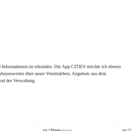
 und Informationen zu erkunden. Die App CITIES möchte ich ebenso 
 Wissenswertes über unser Vereinsleben, Angebote aus dem 
und der Verwaltung. 
O
O
vor 1 Monat
vor 2
Jubiläum