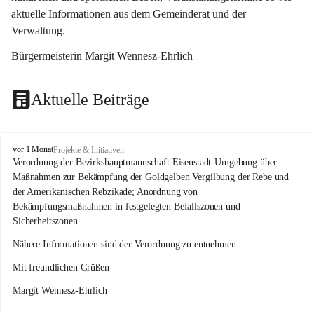
aktuelle Informationen aus dem Gemeinderat und der 
Verwaltung. 
Bürgermeisterin Margit Wennesz-Ehrlich
Aktuelle Beiträge
O
vor 1 Monat
Projekte & Initiativen
s
Verordnung der Bezirkshauptmannschaft Eisenstadt-Umgebung über 
l
Maßnahmen zur Bekämpfung der Goldgelben Vergilbung der Rebe und 
i
der Amerikanischen Rebzikade; Anordnung von 
p
Bekämpfungsmaßnahmen in festgelegten Befallszonen und 
Sicherheitszonen.
Nähere Informationen sind der Verordnung zu entnehmen.
Mit freundlichen Grüßen 
Margit Wennesz-Ehrlich