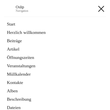
Oslip
Navigation
Oslip
Start
Herzlich willkommen
öffnet
Daten & Fakten
Beiträge
in
Externe Webseite
neuem
Artikel
Tab
öffnet
Bundeskanzleramt Österreich
in
Externe Webseite
Öffnungszeiten
neuem
Tab
Veranstaltungen
+1
Müllkalender
Kontakte
Alben
Beschreibung
Hauptadresse
Dateien