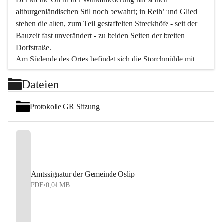
altburgenländischen Stil noch bewahrt; in Reih’ und Glied 
stehen die alten, zum Teil gestaffelten Streckhöfe - seit der 
Bauzeit fast unverändert - zu beiden Seiten der breiten 
Dorfstraße.
Am Südende des Ortes befindet sich die Storchmühle mit 
ihrer schönen Barockeinfahrt - ein bekanntes 
Dateien
Spezialitätenrestaurant mit vorzüglicher pannonischer 
Küche. Die alte Cselley-Mühle am nördlichen Ortsrand ist 
Protokolle GR Sitzung
heute ein bekanntes Kultur- und Aktionszentrum, das aus 
dem kulturellen Leben dieser Region nicht mehr 
wegzudenken ist.
Die Landschaft genießen und entspannen – dazu ist der 
Fischteich ein herrlicher Ort für ruhige und erholsame 
Stunden. Für sportliche Tätigkeiten sorgt das 
Amtssignatur der Gemeinde Oslip
Freizeitzentrum im Ort.
PDF
•
0,04 MB
In Oslip lebt die Volkskultur: Tamburica-Klänge gehören 
zum kulturellen Alltag, auch bei Festen, wo die typisch 
kroatische Volksmusik lebendig ist. Auch der Musikverein 