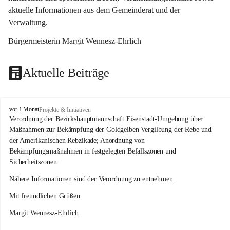
aktuelle Informationen aus dem Gemeinderat und der 
Verwaltung. 
Bürgermeisterin Margit Wennesz-Ehrlich
Aktuelle Beiträge
O
vor 1 Monat
Projekte & Initiativen
s
Verordnung der Bezirkshauptmannschaft Eisenstadt-Umgebung über 
l
Maßnahmen zur Bekämpfung der Goldgelben Vergilbung der Rebe und 
i
der Amerikanischen Rebzikade; Anordnung von 
p
Bekämpfungsmaßnahmen in festgelegten Befallszonen und 
Sicherheitszonen.
Nähere Informationen sind der Verordnung zu entnehmen.
Mit freundlichen Grüßen 
Margit Wennesz-Ehrlich