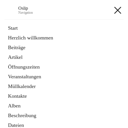
Oslip
Navigation
Oslip
Start
Herzlich willkommen
öffnet
Daten & Fakten
Beiträge
in
Externe Webseite
neuem
Artikel
Tab
öffnet
Bundeskanzleramt Österreich
in
Externe Webseite
Öffnungszeiten
neuem
Tab
Veranstaltungen
+1
Müllkalender
Kontakte
Alben
Beschreibung
Hauptadresse
Dateien