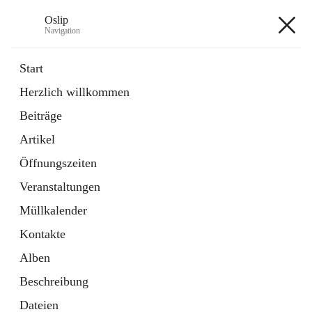
Oslip
Navigation
Oslip
Start
Herzlich willkommen
öffnet
Daten & Fakten
Beiträge
in
Externe Webseite
neuem
Artikel
Tab
öffnet
Bundeskanzleramt Österreich
in
Externe Webseite
Öffnungszeiten
neuem
Tab
Veranstaltungen
+1
Müllkalender
Kontakte
Alben
Beschreibung
Hauptadresse
Dateien