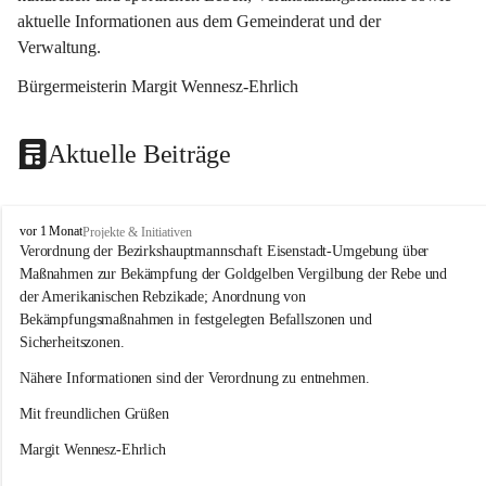
aktuelle Informationen aus dem Gemeinderat und der 
Verwaltung. 
Bürgermeisterin Margit Wennesz-Ehrlich
Aktuelle Beiträge
O
vor 1 Monat
Projekte & Initiativen
s
Verordnung der Bezirkshauptmannschaft Eisenstadt-Umgebung über 
l
Maßnahmen zur Bekämpfung der Goldgelben Vergilbung der Rebe und 
i
der Amerikanischen Rebzikade; Anordnung von 
p
Bekämpfungsmaßnahmen in festgelegten Befallszonen und 
Sicherheitszonen.
Nähere Informationen sind der Verordnung zu entnehmen.
Mit freundlichen Grüßen 
Margit Wennesz-Ehrlich