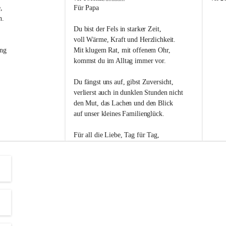
s
s
, 
Für Papa
l
l
n. 
i
i
Du bist der Fels in starker Zeit,
p
p
voll Wärme, Kraft und Herzlichkeit.
ng 
Mit klugem Rat, mit offenem Ohr,
kommst du im Alltag immer vor.
Du fängst uns auf, gibst Zuversicht,
verlierst auch in dunklen Stunden nicht
den Mut, das Lachen und den Blick
auf unser kleines Familienglück.
Für all die Liebe, Tag für Tag,
dank ich dir heut am Vatertag.
Du bist ein Mensch, auf den man baut -
ein Vater, der von Herzen vertraut.
😊 Alles Liebe zum Vatertag.😊
Einen schönen Vatertag wünscht 
Bürgermeisterin Margit Wennesz-Ehrlich 
und die Gemeinderät:innen 