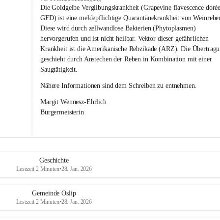
s
Die Goldgelbe Vergilbungskrankheit (Grapevine flavescence dorée
l
GFD) ist eine meldepflichtige Quarantänekrankheit von Weinrebe
i
Diese wird durch zellwandlose Bakterien (Phytoplasmen) 
p
hervorgerufen und ist nicht heilbar. Vektor dieser gefährlichen 
Krankheit ist die Amerikanische Rebzikade (ARZ). Die Übertragu
geschieht durch Anstechen der Reben in Kombination mit einer 
Saugtätigkeit.
Nähere Informationen sind dem Schreiben zu entnehmen.
Margit Wennesz-Ehrlich 
Bürgermeisterin 
Geschichte
Lesezeit 2 Minuten
•
28. Jan. 2026
Gemeinde Oslip
Lesezeit 2 Minuten
•
28. Jan. 2026