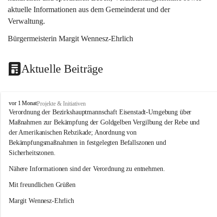
aktuelle Informationen aus dem Gemeinderat und der 
Verwaltung. 
Bürgermeisterin Margit Wennesz-Ehrlich
Aktuelle Beiträge
O
vor 1 Monat
Projekte & Initiativen
s
Verordnung der Bezirkshauptmannschaft Eisenstadt-Umgebung über 
l
Maßnahmen zur Bekämpfung der Goldgelben Vergilbung der Rebe und 
i
der Amerikanischen Rebzikade; Anordnung von 
p
Bekämpfungsmaßnahmen in festgelegten Befallszonen und 
Sicherheitszonen.
Nähere Informationen sind der Verordnung zu entnehmen.
Mit freundlichen Grüßen 
Margit Wennesz-Ehrlich