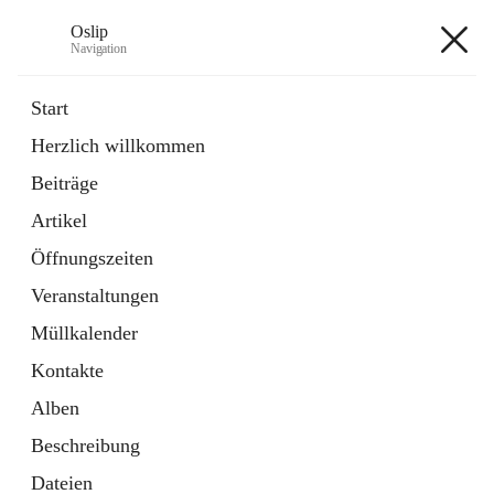
Oslip
Navigation
Oslip
Start
Herzlich willkommen
öffnet
Daten & Fakten
Beiträge
in
Externe Webseite
neuem
Artikel
Tab
öffnet
Bundeskanzleramt Österreich
in
Externe Webseite
Öffnungszeiten
neuem
Tab
Veranstaltungen
+1
Müllkalender
Kontakte
Alben
Beschreibung
Hauptadresse
Dateien