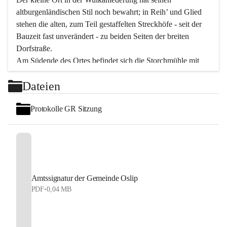
altburgenländischen Stil noch bewahrt; in Reih’ und Glied 
stehen die alten, zum Teil gestaffelten Streckhöfe - seit der 
Bauzeit fast unverändert - zu beiden Seiten der breiten 
Dorfstraße.
Am Südende des Ortes befindet sich die Storchmühle mit 
ihrer schönen Barockeinfahrt - ein bekanntes 
Dateien
Spezialitätenrestaurant mit vorzüglicher pannonischer 
Küche. Die alte Cselley-Mühle am nördlichen Ortsrand ist 
Protokolle GR Sitzung
heute ein bekanntes Kultur- und Aktionszentrum, das aus 
dem kulturellen Leben dieser Region nicht mehr 
wegzudenken ist.
Die Landschaft genießen und entspannen – dazu ist der 
Fischteich ein herrlicher Ort für ruhige und erholsame 
Stunden. Für sportliche Tätigkeiten sorgt das 
Amtssignatur der Gemeinde Oslip
Freizeitzentrum im Ort.
PDF
•
0,04 MB
In Oslip lebt die Volkskultur: Tamburica-Klänge gehören 
zum kulturellen Alltag, auch bei Festen, wo die typisch 
kroatische Volksmusik lebendig ist. Auch der Musikverein 