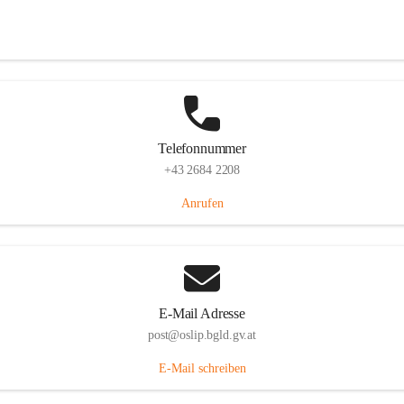
Hauptstraße 7, 7064 Oslip, AUT
Auf Karte ansehen
Telefonnummer
+43 2684 2208
Anrufen
E-Mail Adresse
post@oslip.bgld.gv.at
E-Mail schreiben