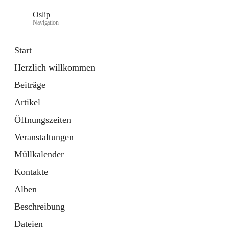
Oslip
Navigation
Start
Herzlich willkommen
öffnet
Daten & Fakten
Beiträge
in
Externe Webseite
neuem
Artikel
Tab
öffnet
Bundeskanzleramt Österreich
in
Externe Webseite
Öffnungszeiten
neuem
Tab
Veranstaltungen
Müllkalender
Kontakte
Alben
Beschreibung
Dateien