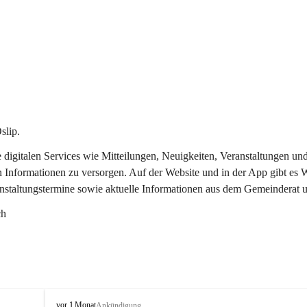
slip.
re digitalen Services wie Mitteilungen, Neuigkeiten, Veranstaltungen
n Informationen zu versorgen. Auf der Website und in der App gibt es
anstaltungstermine sowie aktuelle Informationen aus dem Gemeinderat 
ch
O
vor 1 Monat
Ankündigung