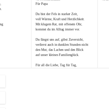
s
s
, 
Für Papa
l
l
n. 
i
i
Du bist der Fels in starker Zeit,
p
p
voll Wärme, Kraft und Herzlichkeit.
ng 
Mit klugem Rat, mit offenem Ohr,
kommst du im Alltag immer vor.
Du fängst uns auf, gibst Zuversicht,
verlierst auch in dunklen Stunden nicht
den Mut, das Lachen und den Blick
auf unser kleines Familienglück.
Für all die Liebe, Tag für Tag,
dank ich dir heut am Vatertag.
Du bist ein Mensch, auf den man baut -
ein Vater, der von Herzen vertraut.
😊 Alles Liebe zum Vatertag.😊
Einen schönen Vatertag wünscht 
Bürgermeisterin Margit Wennesz-Ehrlich 
und die Gemeinderät:innen 