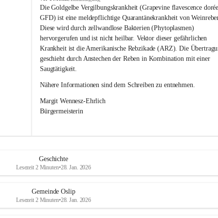
s
Die Goldgelbe Vergilbungskrankheit (Grapevine flavescence dorée
l
GFD) ist eine meldepflichtige Quarantänekrankheit von Weinrebe
i
Diese wird durch zellwandlose Bakterien (Phytoplasmen) 
p
hervorgerufen und ist nicht heilbar. Vektor dieser gefährlichen 
Krankheit ist die Amerikanische Rebzikade (ARZ). Die Übertragu
geschieht durch Anstechen der Reben in Kombination mit einer 
Saugtätigkeit.
Nähere Informationen sind dem Schreiben zu entnehmen.
Margit Wennesz-Ehrlich 
Bürgermeisterin 
Geschichte
Lesezeit 2 Minuten
•
28. Jan. 2026
Gemeinde Oslip
Lesezeit 2 Minuten
•
28. Jan. 2026