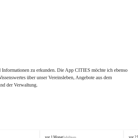
 und Informationen zu erkunden. Die App CITIES möchte ich ebenso 
 Wissenswertes über unser Vereinsleben, Angebote aus dem 
und der Verwaltung. 
O
O
vor 1 Monat
vor 2
Jubiläum