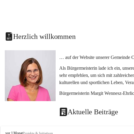
Herzlich willkommen
… auf der Website unserer Gemeinde O
Als Bürgermeisterin lade ich ein, unse
sehr empfehlen, um sich mit zahlreiche
kulturellen und sportlichen Leben, Ver
Bürgermeisterin Margit Wennesz-Ehrli
Aktuelle Beiträge
O
vor 1 Monat
Projekte & Initiativen