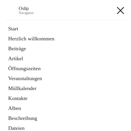
Oslip
Navigation
Oslip
Start
Herzlich willkommen
öffnet
Daten & Fakten
Beiträge
in
Externe Webseite
neuem
Artikel
Tab
öffnet
Bundeskanzleramt Österreich
in
Externe Webseite
Öffnungszeiten
neuem
Tab
Veranstaltungen
+1
Müllkalender
Kontakte
Alben
Beschreibung
Hauptadresse
Dateien