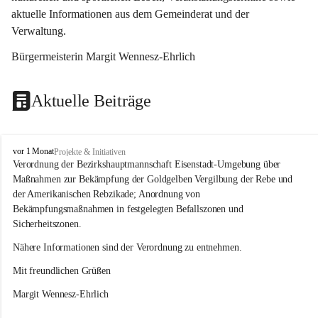
aktuelle Informationen aus dem Gemeinderat und der 
Verwaltung. 
Bürgermeisterin Margit Wennesz-Ehrlich
Aktuelle Beiträge
O
vor 1 Monat
Projekte & Initiativen
s
Verordnung der Bezirkshauptmannschaft Eisenstadt-Umgebung über 
l
Maßnahmen zur Bekämpfung der Goldgelben Vergilbung der Rebe und 
i
der Amerikanischen Rebzikade; Anordnung von 
p
Bekämpfungsmaßnahmen in festgelegten Befallszonen und 
Sicherheitszonen.
Nähere Informationen sind der Verordnung zu entnehmen.
Mit freundlichen Grüßen 
Margit Wennesz-Ehrlich