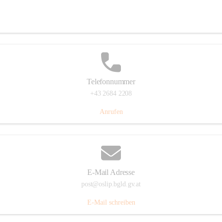
Hauptstraße 7, 7064 Oslip, AUT
Auf Karte ansehen
Telefonnummer
+43 2684 2208
Anrufen
E-Mail Adresse
post@oslip.bgld.gv.at
E-Mail schreiben