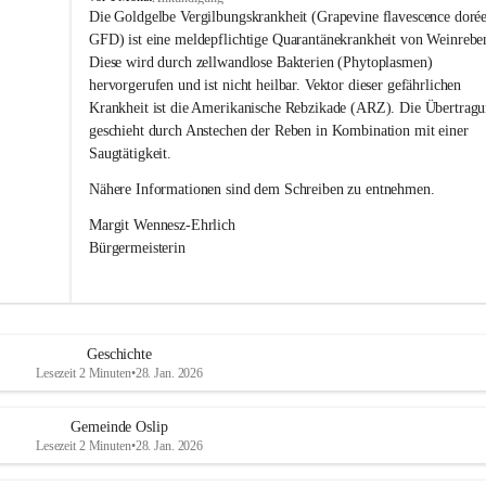
s
Die Goldgelbe Vergilbungskrankheit (Grapevine flavescence dorée
l
GFD) ist eine meldepflichtige Quarantänekrankheit von Weinrebe
i
Diese wird durch zellwandlose Bakterien (Phytoplasmen) 
p
hervorgerufen und ist nicht heilbar. Vektor dieser gefährlichen 
Krankheit ist die Amerikanische Rebzikade (ARZ). Die Übertragu
geschieht durch Anstechen der Reben in Kombination mit einer 
Saugtätigkeit.
Nähere Informationen sind dem Schreiben zu entnehmen.
Margit Wennesz-Ehrlich 
Bürgermeisterin 
Geschichte
Lesezeit 2 Minuten
•
28. Jan. 2026
Gemeinde Oslip
Lesezeit 2 Minuten
•
28. Jan. 2026