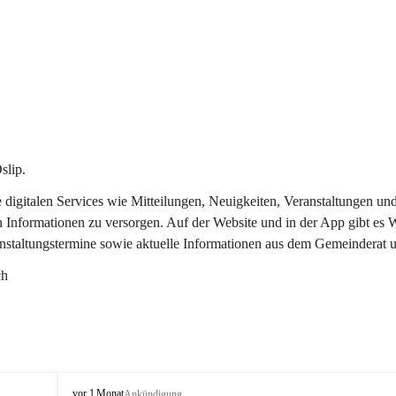
slip.
re digitalen Services wie Mitteilungen, Neuigkeiten, Veranstaltungen
n Informationen zu versorgen. Auf der Website und in der App gibt es
anstaltungstermine sowie aktuelle Informationen aus dem Gemeinderat 
ch
O
vor 1 Monat
Ankündigung