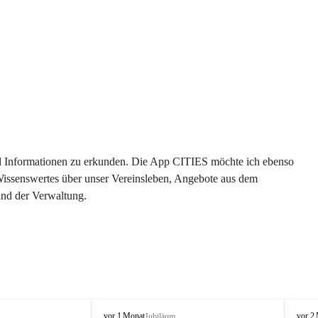
 und Informationen zu erkunden. Die App CITIES möchte ich ebenso 
 Wissenswertes über unser Vereinsleben, Angebote aus dem 
und der Verwaltung. 
O
O
vor 1 Monat
vor 2
Jubiläum