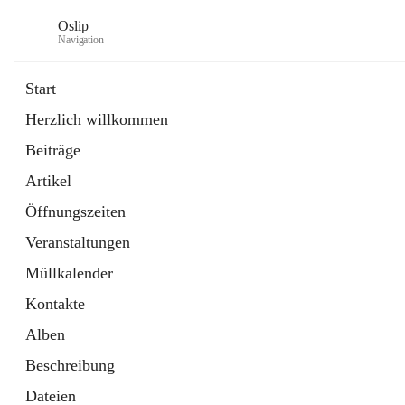
Oslip
Navigation
Start
Herzlich willkommen
öffnet
Daten & Fakten
Beiträge
in
Externe Webseite
neuem
Artikel
Tab
öffnet
Bundeskanzleramt Österreich
in
Externe Webseite
Öffnungszeiten
neuem
Tab
Veranstaltungen
Müllkalender
Kontakte
Alben
Beschreibung
Dateien