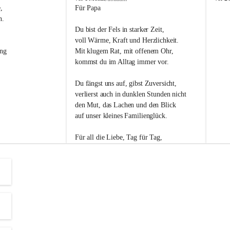
s
s
, 
Für Papa
l
l
n. 
i
i
Du bist der Fels in starker Zeit,
p
p
voll Wärme, Kraft und Herzlichkeit.
ng 
Mit klugem Rat, mit offenem Ohr,
kommst du im Alltag immer vor.
Du fängst uns auf, gibst Zuversicht,
verlierst auch in dunklen Stunden nicht
den Mut, das Lachen und den Blick
auf unser kleines Familienglück.
Für all die Liebe, Tag für Tag,
dank ich dir heut am Vatertag.
Du bist ein Mensch, auf den man baut -
ein Vater, der von Herzen vertraut.
😊 Alles Liebe zum Vatertag.😊
Einen schönen Vatertag wünscht 
Bürgermeisterin Margit Wennesz-Ehrlich 
und die Gemeinderät:innen 