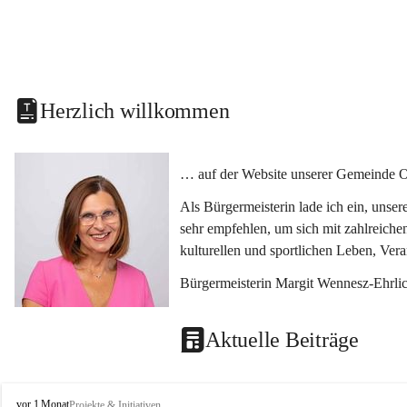
Herzlich willkommen
… auf der Website unserer Gemeinde O
Als Bürgermeisterin lade ich ein, unse
sehr empfehlen, um sich mit zahlreiche
kulturellen und sportlichen Leben, Ver
Bürgermeisterin Margit Wennesz-Ehrli
Aktuelle Beiträge
O
vor 1 Monat
Projekte & Initiativen