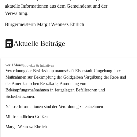
aktuelle Informationen aus dem Gemeinderat und der 
Verwaltung. 
Bürgermeisterin Margit Wennesz-Ehrlich
Aktuelle Beiträge
O
vor 1 Monat
Projekte & Initiativen
s
Verordnung der Bezirkshauptmannschaft Eisenstadt-Umgebung über 
l
Maßnahmen zur Bekämpfung der Goldgelben Vergilbung der Rebe und 
i
der Amerikanischen Rebzikade; Anordnung von 
p
Bekämpfungsmaßnahmen in festgelegten Befallszonen und 
Sicherheitszonen.
Nähere Informationen sind der Verordnung zu entnehmen.
Mit freundlichen Grüßen 
Margit Wennesz-Ehrlich