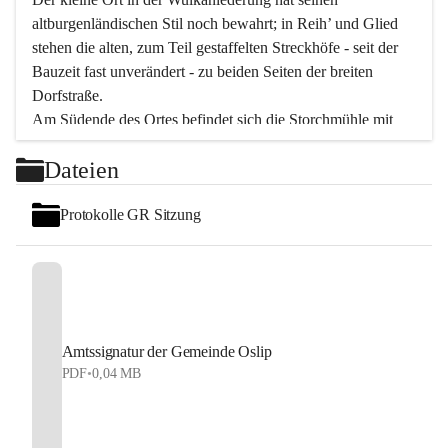
altburgenländischen Stil noch bewahrt; in Reih’ und Glied 
stehen die alten, zum Teil gestaffelten Streckhöfe - seit der 
Bauzeit fast unverändert - zu beiden Seiten der breiten 
Dorfstraße.
Am Südende des Ortes befindet sich die Storchmühle mit 
ihrer schönen Barockeinfahrt - ein bekanntes 
Dateien
Spezialitätenrestaurant mit vorzüglicher pannonischer 
Küche. Die alte Cselley-Mühle am nördlichen Ortsrand ist 
Protokolle GR Sitzung
heute ein bekanntes Kultur- und Aktionszentrum, das aus 
dem kulturellen Leben dieser Region nicht mehr 
wegzudenken ist.
Die Landschaft genießen und entspannen – dazu ist der 
Fischteich ein herrlicher Ort für ruhige und erholsame 
Stunden. Für sportliche Tätigkeiten sorgt das 
Amtssignatur der Gemeinde Oslip
Freizeitzentrum im Ort.
PDF
•
0,04 MB
In Oslip lebt die Volkskultur: Tamburica-Klänge gehören 
zum kulturellen Alltag, auch bei Festen, wo die typisch 
kroatische Volksmusik lebendig ist. Auch der Musikverein 