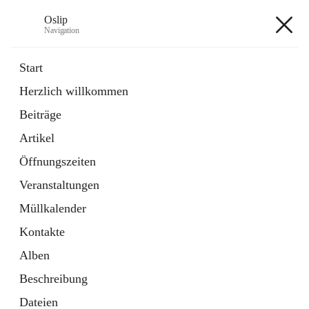
Oslip
Navigation
Oslip
Start
Herzlich willkommen
öffnet
Daten & Fakten
Beiträge
in
Externe Webseite
neuem
Artikel
Tab
öffnet
Bundeskanzleramt Österreich
in
Externe Webseite
Öffnungszeiten
neuem
Tab
Veranstaltungen
+1
Müllkalender
Kontakte
Alben
Beschreibung
Hauptadresse
Dateien