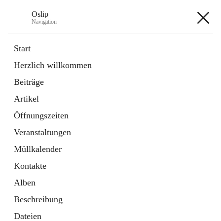
Oslip
Navigation
Oslip
Start
Herzlich willkommen
öffnet
Daten & Fakten
Beiträge
in
Externe Webseite
neuem
Artikel
Tab
öffnet
Bundeskanzleramt Österreich
in
Externe Webseite
Öffnungszeiten
neuem
Tab
Veranstaltungen
+1
Müllkalender
Kontakte
Alben
Beschreibung
Hauptadresse
Dateien