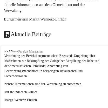
aktuelle Informationen aus dem Gemeinderat und der 
Verwaltung. 
Bürgermeisterin Margit Wennesz-Ehrlich
Aktuelle Beiträge
O
vor 1 Monat
Projekte & Initiativen
s
Verordnung der Bezirkshauptmannschaft Eisenstadt-Umgebung über 
l
Maßnahmen zur Bekämpfung der Goldgelben Vergilbung der Rebe und 
i
der Amerikanischen Rebzikade; Anordnung von 
p
Bekämpfungsmaßnahmen in festgelegten Befallszonen und 
Sicherheitszonen.
Nähere Informationen sind der Verordnung zu entnehmen.
Mit freundlichen Grüßen 
Margit Wennesz-Ehrlich