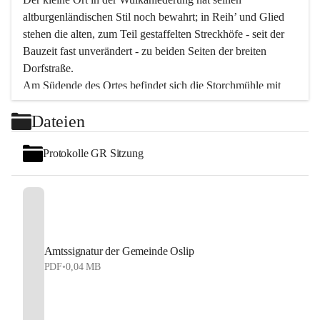
altburgenländischen Stil noch bewahrt; in Reih’ und Glied 
stehen die alten, zum Teil gestaffelten Streckhöfe - seit der 
Bauzeit fast unverändert - zu beiden Seiten der breiten 
Dorfstraße.
Am Südende des Ortes befindet sich die Storchmühle mit 
ihrer schönen Barockeinfahrt - ein bekanntes 
Dateien
Spezialitätenrestaurant mit vorzüglicher pannonischer 
Küche. Die alte Cselley-Mühle am nördlichen Ortsrand ist 
Protokolle GR Sitzung
heute ein bekanntes Kultur- und Aktionszentrum, das aus 
dem kulturellen Leben dieser Region nicht mehr 
wegzudenken ist.
Die Landschaft genießen und entspannen – dazu ist der 
Fischteich ein herrlicher Ort für ruhige und erholsame 
Stunden. Für sportliche Tätigkeiten sorgt das 
Amtssignatur der Gemeinde Oslip
Freizeitzentrum im Ort.
PDF
•
0,04 MB
In Oslip lebt die Volkskultur: Tamburica-Klänge gehören 
zum kulturellen Alltag, auch bei Festen, wo die typisch 
kroatische Volksmusik lebendig ist. Auch der Musikverein 