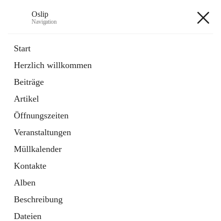
Oslip
Navigation
Oslip
Start
Herzlich willkommen
öffnet
Daten & Fakten
Beiträge
in
Externe Webseite
neuem
Artikel
Tab
öffnet
Bundeskanzleramt Österreich
in
Externe Webseite
Öffnungszeiten
neuem
Tab
Veranstaltungen
+1
Müllkalender
Kontakte
Alben
Beschreibung
Hauptadresse
Dateien