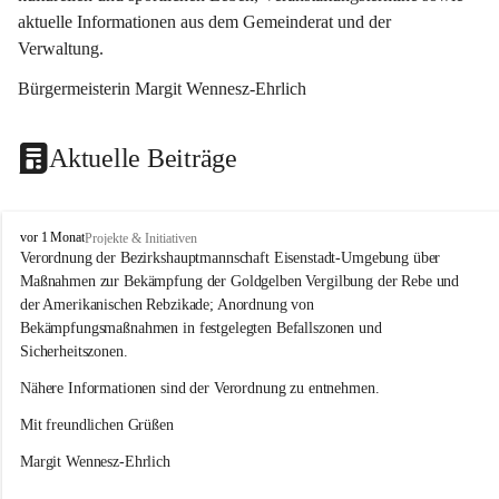
aktuelle Informationen aus dem Gemeinderat und der 
Verwaltung. 
Bürgermeisterin Margit Wennesz-Ehrlich
Aktuelle Beiträge
O
vor 1 Monat
Projekte & Initiativen
s
Verordnung der Bezirkshauptmannschaft Eisenstadt-Umgebung über 
l
Maßnahmen zur Bekämpfung der Goldgelben Vergilbung der Rebe und 
i
der Amerikanischen Rebzikade; Anordnung von 
p
Bekämpfungsmaßnahmen in festgelegten Befallszonen und 
Sicherheitszonen.
Nähere Informationen sind der Verordnung zu entnehmen.
Mit freundlichen Grüßen 
Margit Wennesz-Ehrlich