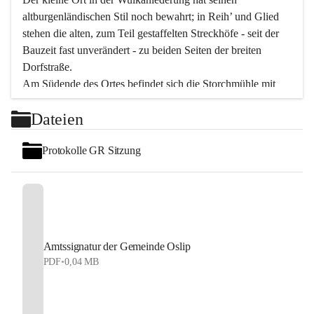
altburgenländischen Stil noch bewahrt; in Reih’ und Glied 
stehen die alten, zum Teil gestaffelten Streckhöfe - seit der 
Bauzeit fast unverändert - zu beiden Seiten der breiten 
Dorfstraße.
Am Südende des Ortes befindet sich die Storchmühle mit 
ihrer schönen Barockeinfahrt - ein bekanntes 
Dateien
Spezialitätenrestaurant mit vorzüglicher pannonischer 
Küche. Die alte Cselley-Mühle am nördlichen Ortsrand ist 
Protokolle GR Sitzung
heute ein bekanntes Kultur- und Aktionszentrum, das aus 
dem kulturellen Leben dieser Region nicht mehr 
wegzudenken ist.
Die Landschaft genießen und entspannen – dazu ist der 
Fischteich ein herrlicher Ort für ruhige und erholsame 
Stunden. Für sportliche Tätigkeiten sorgt das 
Amtssignatur der Gemeinde Oslip
Freizeitzentrum im Ort.
PDF
•
0,04 MB
In Oslip lebt die Volkskultur: Tamburica-Klänge gehören 
zum kulturellen Alltag, auch bei Festen, wo die typisch 
kroatische Volksmusik lebendig ist. Auch der Musikverein 