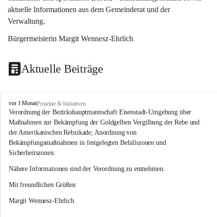
aktuelle Informationen aus dem Gemeinderat und der 
Verwaltung. 
Bürgermeisterin Margit Wennesz-Ehrlich
Aktuelle Beiträge
O
vor 1 Monat
Projekte & Initiativen
s
Verordnung der Bezirkshauptmannschaft Eisenstadt-Umgebung über 
l
Maßnahmen zur Bekämpfung der Goldgelben Vergilbung der Rebe und 
i
der Amerikanischen Rebzikade; Anordnung von 
p
Bekämpfungsmaßnahmen in festgelegten Befallszonen und 
Sicherheitszonen.
Nähere Informationen sind der Verordnung zu entnehmen.
Mit freundlichen Grüßen 
Margit Wennesz-Ehrlich