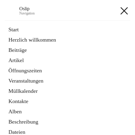
Oslip
Navigation
Oslip
Start
Herzlich willkommen
öffnet
Daten & Fakten
Beiträge
in
Externe Webseite
neuem
Artikel
Tab
öffnet
Bundeskanzleramt Österreich
in
Externe Webseite
Öffnungszeiten
neuem
Tab
Veranstaltungen
+1
Müllkalender
Kontakte
Alben
Beschreibung
Hauptadresse
Dateien