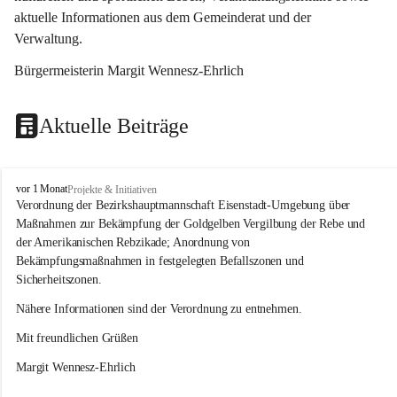
aktuelle Informationen aus dem Gemeinderat und der 
Verwaltung. 
Bürgermeisterin Margit Wennesz-Ehrlich
Aktuelle Beiträge
O
vor 1 Monat
Projekte & Initiativen
s
Verordnung der Bezirkshauptmannschaft Eisenstadt-Umgebung über 
l
Maßnahmen zur Bekämpfung der Goldgelben Vergilbung der Rebe und 
i
der Amerikanischen Rebzikade; Anordnung von 
p
Bekämpfungsmaßnahmen in festgelegten Befallszonen und 
Sicherheitszonen.
Nähere Informationen sind der Verordnung zu entnehmen.
Mit freundlichen Grüßen 
Margit Wennesz-Ehrlich