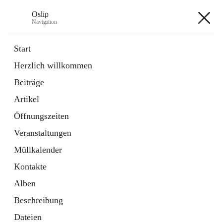
Oslip
Navigation
Oslip
Start
Herzlich willkommen
öffnet
Daten & Fakten
Beiträge
in
Externe Webseite
neuem
Artikel
Tab
öffnet
Bundeskanzleramt Österreich
in
Externe Webseite
Öffnungszeiten
neuem
Tab
Veranstaltungen
+1
Müllkalender
Kontakte
Alben
Beschreibung
Hauptadresse
Dateien