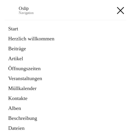
Oslip
Navigation
Oslip
Start
Herzlich willkommen
öffnet
Daten & Fakten
Beiträge
in
Externe Webseite
neuem
Artikel
Tab
öffnet
Bundeskanzleramt Österreich
in
Externe Webseite
Öffnungszeiten
neuem
Tab
Veranstaltungen
+1
Müllkalender
Kontakte
Alben
Beschreibung
Hauptadresse
Dateien