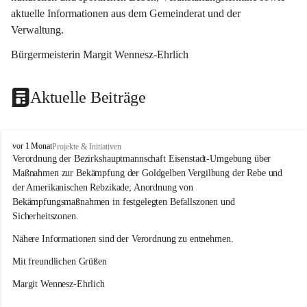
aktuelle Informationen aus dem Gemeinderat und der 
Verwaltung. 
Bürgermeisterin Margit Wennesz-Ehrlich
Aktuelle Beiträge
O
vor 1 Monat
Projekte & Initiativen
s
Verordnung der Bezirkshauptmannschaft Eisenstadt-Umgebung über 
l
Maßnahmen zur Bekämpfung der Goldgelben Vergilbung der Rebe und 
i
der Amerikanischen Rebzikade; Anordnung von 
p
Bekämpfungsmaßnahmen in festgelegten Befallszonen und 
Sicherheitszonen.
Nähere Informationen sind der Verordnung zu entnehmen.
Mit freundlichen Grüßen 
Margit Wennesz-Ehrlich