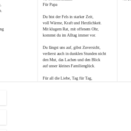
s
s
, 
Für Papa
l
l
n. 
i
i
Du bist der Fels in starker Zeit,
p
p
voll Wärme, Kraft und Herzlichkeit.
ng 
Mit klugem Rat, mit offenem Ohr,
kommst du im Alltag immer vor.
Du fängst uns auf, gibst Zuversicht,
verlierst auch in dunklen Stunden nicht
den Mut, das Lachen und den Blick
auf unser kleines Familienglück.
Für all die Liebe, Tag für Tag,
dank ich dir heut am Vatertag.
Du bist ein Mensch, auf den man baut -
ein Vater, der von Herzen vertraut.
😊 Alles Liebe zum Vatertag.😊
Einen schönen Vatertag wünscht 
Bürgermeisterin Margit Wennesz-Ehrlich 
und die Gemeinderät:innen 