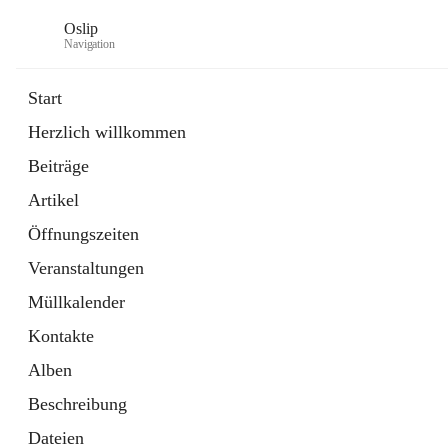
Oslip
Navigation
Start
Herzlich willkommen
öffnet
Daten & Fakten
Beiträge
in
Externe Webseite
neuem
Artikel
Tab
öffnet
Bundeskanzleramt Österreich
in
Externe Webseite
Öffnungszeiten
neuem
Tab
Veranstaltungen
Müllkalender
Kontakte
Alben
Beschreibung
Dateien