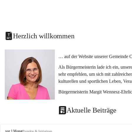
Herzlich willkommen
… auf der Website unserer Gemeinde O
Als Bürgermeisterin lade ich ein, unse
sehr empfehlen, um sich mit zahlreiche
kulturellen und sportlichen Leben, Ver
Bürgermeisterin Margit Wennesz-Ehrli
Aktuelle Beiträge
O
vor 1 Monat
Projekte & Initiativen