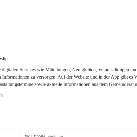
slip.
re digitalen Services wie Mitteilungen, Neuigkeiten, Veranstaltungen
n Informationen zu versorgen. Auf der Website und in der App gibt es
anstaltungstermine sowie aktuelle Informationen aus dem Gemeinderat 
ch
O
vor 1 Monat
Ankündigung