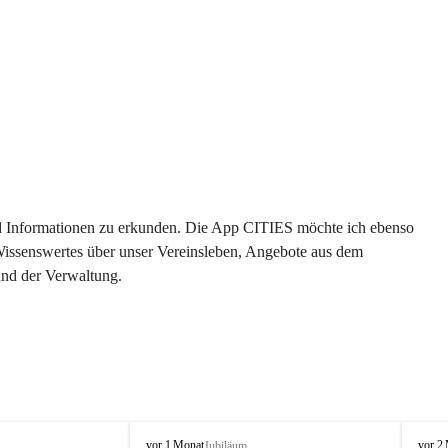
 und Informationen zu erkunden. Die App CITIES möchte ich ebenso 
 Wissenswertes über unser Vereinsleben, Angebote aus dem 
und der Verwaltung. 
O
O
vor 1 Monat
vor 2
Jubiläum