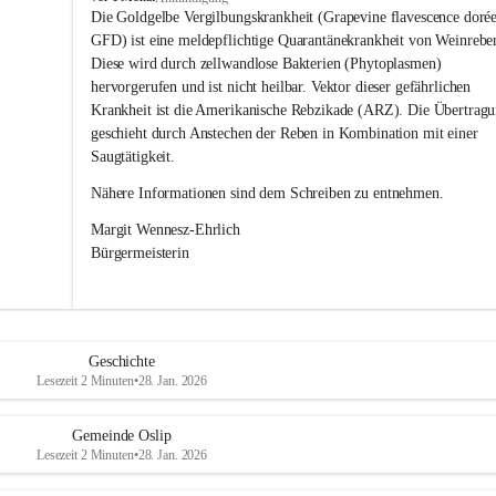
s
Die Goldgelbe Vergilbungskrankheit (Grapevine flavescence dorée
l
GFD) ist eine meldepflichtige Quarantänekrankheit von Weinrebe
i
Diese wird durch zellwandlose Bakterien (Phytoplasmen) 
p
hervorgerufen und ist nicht heilbar. Vektor dieser gefährlichen 
Krankheit ist die Amerikanische Rebzikade (ARZ). Die Übertragu
geschieht durch Anstechen der Reben in Kombination mit einer 
Saugtätigkeit.
Nähere Informationen sind dem Schreiben zu entnehmen.
Margit Wennesz-Ehrlich 
Bürgermeisterin 
Geschichte
Lesezeit 2 Minuten
•
28. Jan. 2026
Gemeinde Oslip
Lesezeit 2 Minuten
•
28. Jan. 2026