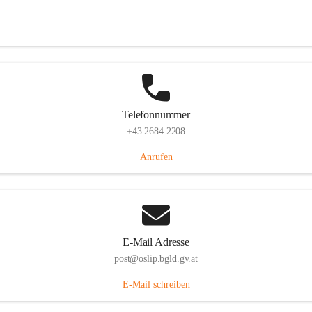
Hauptstraße 7, 7064 Oslip, AUT
Auf Karte ansehen
Telefonnummer
+43 2684 2208
Anrufen
E-Mail Adresse
post@oslip.bgld.gv.at
E-Mail schreiben