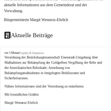
aktuelle Informationen aus dem Gemeinderat und der 
Verwaltung. 
Bürgermeisterin Margit Wennesz-Ehrlich
Aktuelle Beiträge
O
vor 1 Monat
Projekte & Initiativen
s
Verordnung der Bezirkshauptmannschaft Eisenstadt-Umgebung über 
l
Maßnahmen zur Bekämpfung der Goldgelben Vergilbung der Rebe und 
i
der Amerikanischen Rebzikade; Anordnung von 
p
Bekämpfungsmaßnahmen in festgelegten Befallszonen und 
Sicherheitszonen.
Nähere Informationen sind der Verordnung zu entnehmen.
Mit freundlichen Grüßen 
Margit Wennesz-Ehrlich