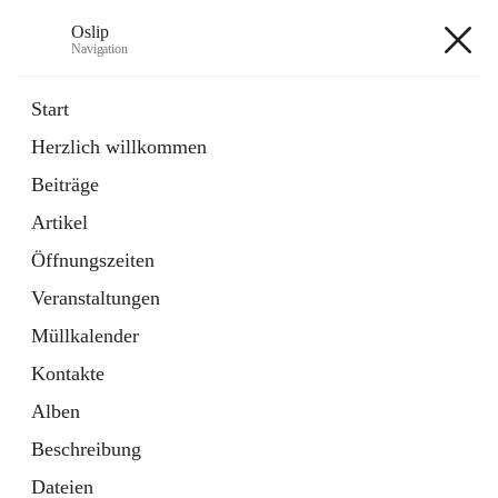
Oslip
Navigation
Oslip
Start
Herzlich willkommen
öffnet
Daten & Fakten
Beiträge
in
Externe Webseite
neuem
Artikel
Tab
öffnet
Bundeskanzleramt Österreich
in
Externe Webseite
Öffnungszeiten
neuem
Tab
Veranstaltungen
+1
Müllkalender
Kontakte
Alben
Beschreibung
Hauptadresse
Dateien