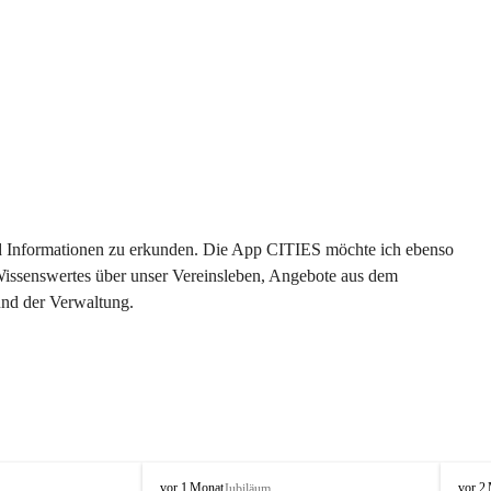
 und Informationen zu erkunden. Die App CITIES möchte ich ebenso 
 Wissenswertes über unser Vereinsleben, Angebote aus dem 
und der Verwaltung. 
O
O
vor 1 Monat
vor 2
Jubiläum