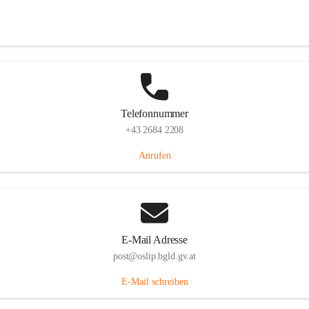
Hauptstraße 7, 7064 Oslip, AUT
Auf Karte ansehen
Telefonnummer
+43 2684 2208
Anrufen
E-Mail Adresse
post@oslip.bgld.gv.at
E-Mail schreiben