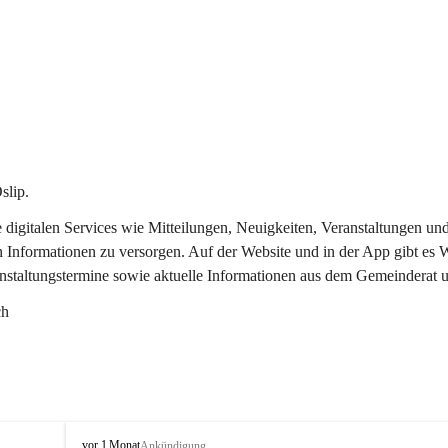
slip.
re digitalen Services wie Mitteilungen, Neuigkeiten, Veranstaltungen
n Informationen zu versorgen. Auf der Website und in der App gibt es
anstaltungstermine sowie aktuelle Informationen aus dem Gemeinderat 
ch
O
vor 1 Monat
Ankündigung