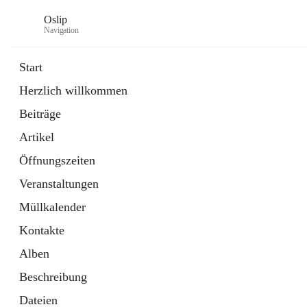
Oslip
Navigation
Start
Herzlich willkommen
öffnet
Daten & Fakten
Beiträge
in
Externe Webseite
neuem
Artikel
Tab
öffnet
Bundeskanzleramt Österreich
in
Externe Webseite
Öffnungszeiten
neuem
Tab
Veranstaltungen
Müllkalender
Kontakte
Alben
Beschreibung
Dateien