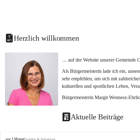
Herzlich willkommen
… auf der Website unserer Gemeinde O
Als Bürgermeisterin lade ich ein, unse
sehr empfehlen, um sich mit zahlreiche
kulturellen und sportlichen Leben, Ver
Bürgermeisterin Margit Wennesz-Ehrli
Aktuelle Beiträge
O
vor 1 Monat
Projekte & Initiativen