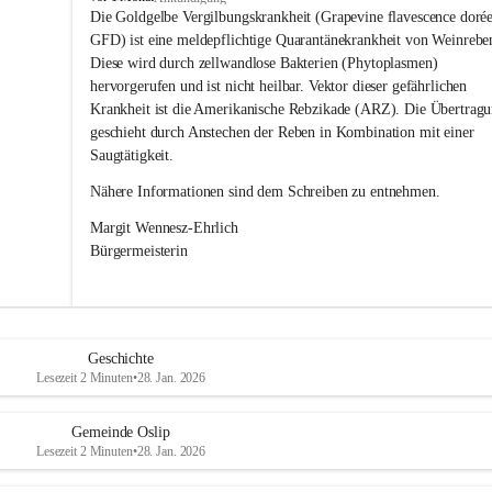
s
Die Goldgelbe Vergilbungskrankheit (Grapevine flavescence dorée
l
GFD) ist eine meldepflichtige Quarantänekrankheit von Weinrebe
i
Diese wird durch zellwandlose Bakterien (Phytoplasmen) 
p
hervorgerufen und ist nicht heilbar. Vektor dieser gefährlichen 
Krankheit ist die Amerikanische Rebzikade (ARZ). Die Übertragu
geschieht durch Anstechen der Reben in Kombination mit einer 
Saugtätigkeit.
Nähere Informationen sind dem Schreiben zu entnehmen.
Margit Wennesz-Ehrlich 
Bürgermeisterin 
Geschichte
Lesezeit 2 Minuten
•
28. Jan. 2026
Gemeinde Oslip
Lesezeit 2 Minuten
•
28. Jan. 2026