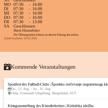
SO
Geschlossen
MO
07:30
-
16:00
DI
07:30
-
16:00
MI
07:30
-
16:00
DO
07:30
-
16:00
FR
07:30
-
13:00
SA
Geschlossen
Mariä Himmelfahrt:
Die Öffnungszeiten können an diesem Feiertag abweichen.
Zuletzt bearbeitet: 03.02.2026
Kommende Veranstaltungen
Sportfest des Fußball-Clubs | Športsko svečevanje nogometnoga kl
Do., 13. Aug. - So., 16. Aug.
Oslip, Eisenstadt-Umgebung, Burgenland, AUT
Kirtagsausstellung des Künstlerkreises | Kiritofska izložba