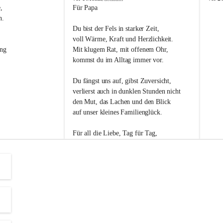
s
s
, 
Für Papa
l
l
n. 
i
i
Du bist der Fels in starker Zeit,
p
p
voll Wärme, Kraft und Herzlichkeit.
ng 
Mit klugem Rat, mit offenem Ohr,
kommst du im Alltag immer vor.
Du fängst uns auf, gibst Zuversicht,
verlierst auch in dunklen Stunden nicht
den Mut, das Lachen und den Blick
auf unser kleines Familienglück.
Für all die Liebe, Tag für Tag,
dank ich dir heut am Vatertag.
Du bist ein Mensch, auf den man baut -
ein Vater, der von Herzen vertraut.
😊 Alles Liebe zum Vatertag.😊
Einen schönen Vatertag wünscht 
Bürgermeisterin Margit Wennesz-Ehrlich 
und die Gemeinderät:innen 