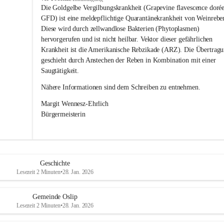
s
Die Goldgelbe Vergilbungskrankheit (Grapevine flavescence dorée
l
GFD) ist eine meldepflichtige Quarantänekrankheit von Weinrebe
i
Diese wird durch zellwandlose Bakterien (Phytoplasmen) 
p
hervorgerufen und ist nicht heilbar. Vektor dieser gefährlichen 
Krankheit ist die Amerikanische Rebzikade (ARZ). Die Übertragu
geschieht durch Anstechen der Reben in Kombination mit einer 
Saugtätigkeit.
Nähere Informationen sind dem Schreiben zu entnehmen.
Margit Wennesz-Ehrlich 
Bürgermeisterin 
Geschichte
Lesezeit 2 Minuten
•
28. Jan. 2026
Gemeinde Oslip
Lesezeit 2 Minuten
•
28. Jan. 2026