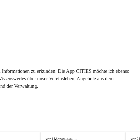
 und Informationen zu erkunden. Die App CITIES möchte ich ebenso 
 Wissenswertes über unser Vereinsleben, Angebote aus dem 
und der Verwaltung. 
O
O
vor 1 Monat
vor 2
Jubiläum