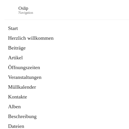
Oslip
Navigation
Start
Herzlich willkommen
öffnet
Daten & Fakten
Beiträge
in
Externe Webseite
neuem
Artikel
Tab
öffnet
Bundeskanzleramt Österreich
in
Externe Webseite
Öffnungszeiten
neuem
Tab
Veranstaltungen
Müllkalender
Kontakte
Alben
Beschreibung
Dateien