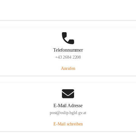
Hauptstraße 7, 7064 Oslip, AUT
Auf Karte ansehen
Telefonnummer
+43 2684 2208
Anrufen
E-Mail Adresse
post@oslip.bgld.gv.at
E-Mail schreiben