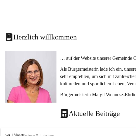
Herzlich willkommen
… auf der Website unserer Gemeinde O
Als Bürgermeisterin lade ich ein, unse
sehr empfehlen, um sich mit zahlreiche
kulturellen und sportlichen Leben, Ver
Bürgermeisterin Margit Wennesz-Ehrli
Aktuelle Beiträge
O
vor 1 Monat
Projekte & Initiativen