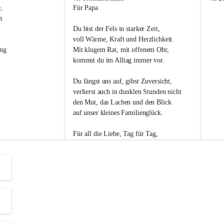
s
s
, 
Für Papa
l
l
n. 
i
i
Du bist der Fels in starker Zeit,
p
p
voll Wärme, Kraft und Herzlichkeit.
ng 
Mit klugem Rat, mit offenem Ohr,
kommst du im Alltag immer vor.
Du fängst uns auf, gibst Zuversicht,
verlierst auch in dunklen Stunden nicht
den Mut, das Lachen und den Blick
auf unser kleines Familienglück.
Für all die Liebe, Tag für Tag,
dank ich dir heut am Vatertag.
Du bist ein Mensch, auf den man baut -
ein Vater, der von Herzen vertraut.
😊 Alles Liebe zum Vatertag.😊
Einen schönen Vatertag wünscht 
Bürgermeisterin Margit Wennesz-Ehrlich 
und die Gemeinderät:innen 