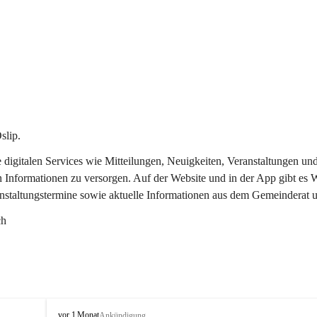
slip.
re digitalen Services wie Mitteilungen, Neuigkeiten, Veranstaltungen
n Informationen zu versorgen. Auf der Website und in der App gibt es
anstaltungstermine sowie aktuelle Informationen aus dem Gemeinderat 
ch
O
vor 1 Monat
Ankündigung