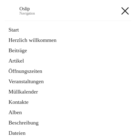
Oslip
Navigation
Oslip
Start
Herzlich willkommen
öffnet
Daten & Fakten
Beiträge
in
Externe Webseite
neuem
Artikel
Tab
öffnet
Bundeskanzleramt Österreich
in
Externe Webseite
Öffnungszeiten
neuem
Tab
Veranstaltungen
+1
Müllkalender
Kontakte
Alben
Beschreibung
Hauptadresse
Dateien