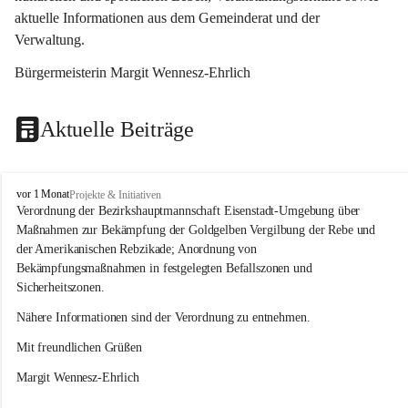
aktuelle Informationen aus dem Gemeinderat und der 
Verwaltung. 
Bürgermeisterin Margit Wennesz-Ehrlich
Aktuelle Beiträge
O
vor 1 Monat
Projekte & Initiativen
s
Verordnung der Bezirkshauptmannschaft Eisenstadt-Umgebung über 
l
Maßnahmen zur Bekämpfung der Goldgelben Vergilbung der Rebe und 
i
der Amerikanischen Rebzikade; Anordnung von 
p
Bekämpfungsmaßnahmen in festgelegten Befallszonen und 
Sicherheitszonen.
Nähere Informationen sind der Verordnung zu entnehmen.
Mit freundlichen Grüßen 
Margit Wennesz-Ehrlich