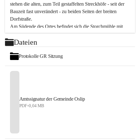
stehen die alten, zum Teil gestaffelten Streckhöfe - seit der 
Bauzeit fast unverändert - zu beiden Seiten der breiten 
Dorfstraße.
Am Südende des Ortes befindet sich die Storchmühle mit 
ihrer schönen Barockeinfahrt - ein bekanntes 
Dateien
Spezialitätenrestaurant mit vorzüglicher pannonischer 
Küche. Die alte Cselley-Mühle am nördlichen Ortsrand ist 
Protokolle GR Sitzung
heute ein bekanntes Kultur- und Aktionszentrum, das aus 
dem kulturellen Leben dieser Region nicht mehr 
wegzudenken ist.
Die Landschaft genießen und entspannen – dazu ist der 
Fischteich ein herrlicher Ort für ruhige und erholsame 
Stunden. Für sportliche Tätigkeiten sorgt das 
Amtssignatur der Gemeinde Oslip
Freizeitzentrum im Ort.
PDF
•
0,04 MB
In Oslip lebt die Volkskultur: Tamburica-Klänge gehören 
zum kulturellen Alltag, auch bei Festen, wo die typisch 
kroatische Volksmusik lebendig ist. Auch der Musikverein 
Oslip bringt ein abwechslungsreiches Programm - von 
Marschmusik über konzertante Musikliteratur bis hin zu 