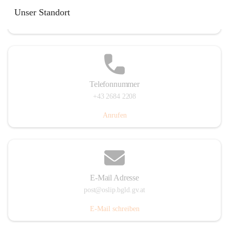
Hauptstraße 7, 7064 Oslip, AUT
Unser Standort
Auf Karte ansehen
Telefonnummer
+43 2684 2208
Anrufen
E-Mail Adresse
post@oslip.bgld.gv.at
E-Mail schreiben