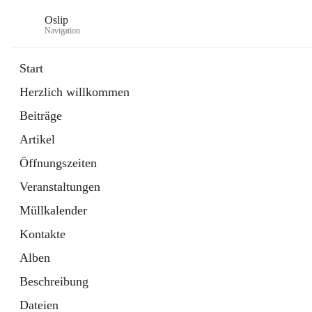
Oslip
Navigation
Start
Herzlich willkommen
öffnet
Daten & Fakten
Beiträge
in
Externe Webseite
neuem
Artikel
Tab
öffnet
Bundeskanzleramt Österreich
in
Externe Webseite
Öffnungszeiten
neuem
Tab
Veranstaltungen
Müllkalender
Kontakte
Alben
Beschreibung
Dateien