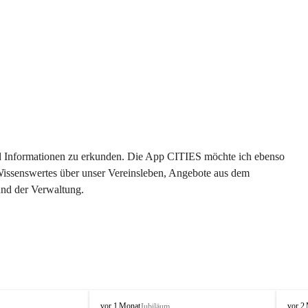
 und Informationen zu erkunden. Die App CITIES möchte ich ebenso 
 Wissenswertes über unser Vereinsleben, Angebote aus dem 
und der Verwaltung. 
O
O
vor 1 Monat
vor 2
Jubiläum