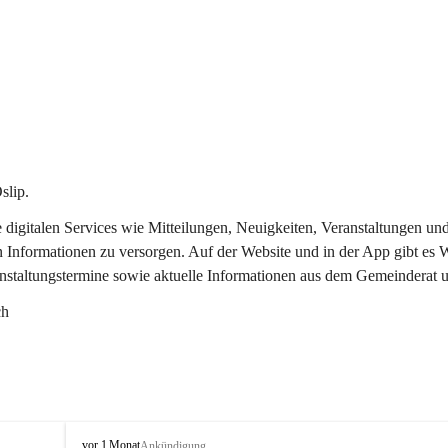
slip.
re digitalen Services wie Mitteilungen, Neuigkeiten, Veranstaltungen
n Informationen zu versorgen. Auf der Website und in der App gibt es
anstaltungstermine sowie aktuelle Informationen aus dem Gemeinderat 
ch
O
vor 1 Monat
Ankündigung