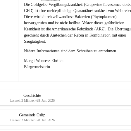
s
Die Goldgelbe Vergilbungskrankheit (Grapevine flavescence dorée
l
GFD) ist eine meldepflichtige Quarantänekrankheit von Weinrebe
i
Diese wird durch zellwandlose Bakterien (Phytoplasmen) 
p
hervorgerufen und ist nicht heilbar. Vektor dieser gefährlichen 
Krankheit ist die Amerikanische Rebzikade (ARZ). Die Übertragu
geschieht durch Anstechen der Reben in Kombination mit einer 
Saugtätigkeit.
Nähere Informationen sind dem Schreiben zu entnehmen.
Margit Wennesz-Ehrlich 
Bürgermeisterin 
Geschichte
Lesezeit 2 Minuten
•
28. Jan. 2026
Gemeinde Oslip
Lesezeit 2 Minuten
•
28. Jan. 2026