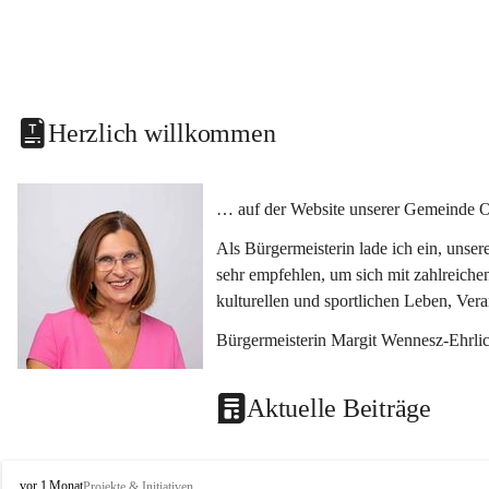
Herzlich willkommen
… auf der Website unserer Gemeinde O
Als Bürgermeisterin lade ich ein, unse
sehr empfehlen, um sich mit zahlreiche
kulturellen und sportlichen Leben, Ver
Bürgermeisterin Margit Wennesz-Ehrli
Aktuelle Beiträge
O
vor 1 Monat
Projekte & Initiativen