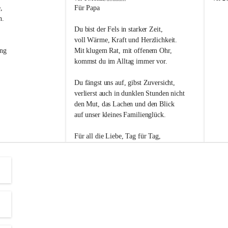
s
s
, 
Für Papa
l
l
n. 
i
i
Du bist der Fels in starker Zeit,
p
p
voll Wärme, Kraft und Herzlichkeit.
ng 
Mit klugem Rat, mit offenem Ohr,
kommst du im Alltag immer vor.
Du fängst uns auf, gibst Zuversicht,
verlierst auch in dunklen Stunden nicht
den Mut, das Lachen und den Blick
auf unser kleines Familienglück.
Für all die Liebe, Tag für Tag,
dank ich dir heut am Vatertag.
Du bist ein Mensch, auf den man baut -
ein Vater, der von Herzen vertraut.
😊 Alles Liebe zum Vatertag.😊
Einen schönen Vatertag wünscht 
Bürgermeisterin Margit Wennesz-Ehrlich 
und die Gemeinderät:innen 