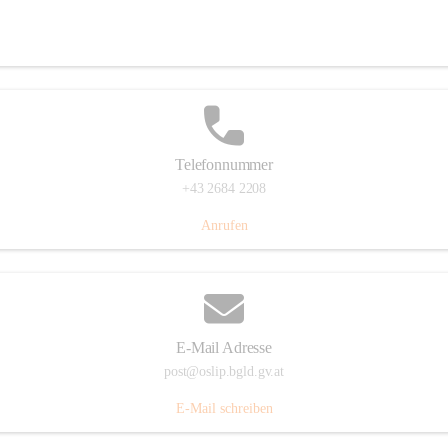
Hauptstraße 7, 7064 Oslip, AUT
Auf Karte ansehen
Telefonnummer
+43 2684 2208
Anrufen
E-Mail Adresse
post@oslip.bgld.gv.at
E-Mail schreiben