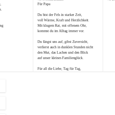
s
s
, 
Für Papa
l
l
n. 
i
i
Du bist der Fels in starker Zeit,
p
p
voll Wärme, Kraft und Herzlichkeit.
ng 
Mit klugem Rat, mit offenem Ohr,
kommst du im Alltag immer vor.
Du fängst uns auf, gibst Zuversicht,
verlierst auch in dunklen Stunden nicht
den Mut, das Lachen und den Blick
auf unser kleines Familienglück.
Für all die Liebe, Tag für Tag,
dank ich dir heut am Vatertag.
Du bist ein Mensch, auf den man baut -
ein Vater, der von Herzen vertraut.
😊 Alles Liebe zum Vatertag.😊
Einen schönen Vatertag wünscht 
Bürgermeisterin Margit Wennesz-Ehrlich 
und die Gemeinderät:innen 