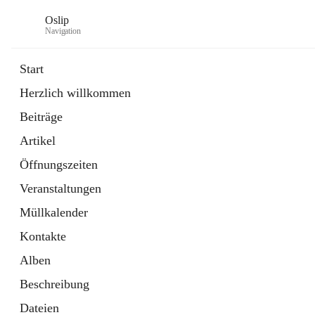
Oslip
Navigation
Start
Herzlich willkommen
öffnet
Daten & Fakten
Beiträge
in
Externe Webseite
neuem
Artikel
Tab
öffnet
Bundeskanzleramt Österreich
in
Externe Webseite
Öffnungszeiten
neuem
Tab
Veranstaltungen
Müllkalender
Kontakte
Alben
Beschreibung
Dateien