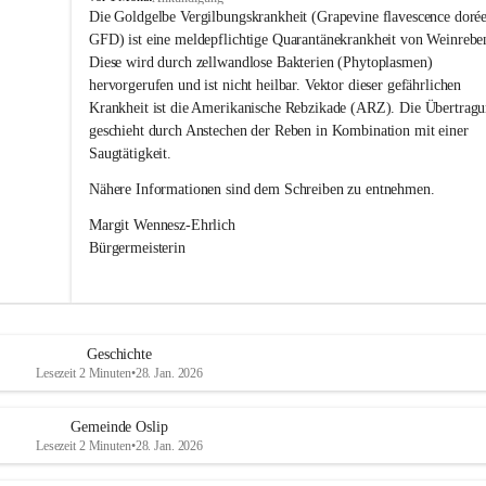
s
Die Goldgelbe Vergilbungskrankheit (Grapevine flavescence dorée
l
GFD) ist eine meldepflichtige Quarantänekrankheit von Weinrebe
i
Diese wird durch zellwandlose Bakterien (Phytoplasmen) 
p
hervorgerufen und ist nicht heilbar. Vektor dieser gefährlichen 
Krankheit ist die Amerikanische Rebzikade (ARZ). Die Übertragu
geschieht durch Anstechen der Reben in Kombination mit einer 
Saugtätigkeit.
Nähere Informationen sind dem Schreiben zu entnehmen.
Margit Wennesz-Ehrlich 
Bürgermeisterin 
Geschichte
Lesezeit 2 Minuten
•
28. Jan. 2026
Gemeinde Oslip
Lesezeit 2 Minuten
•
28. Jan. 2026