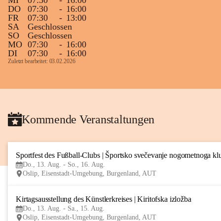
MI
07:30
-
16:00
DO
07:30
-
16:00
FR
07:30
-
13:00
SA
Geschlossen
SO
Geschlossen
MO
07:30
-
16:00
DI
07:30
-
16:00
Zuletzt bearbeitet: 03.02.2026
Kommende Veranstaltungen
Sportfest des Fußball-Clubs | Športsko svečevanje nogometnoga kl
Do., 13. Aug. - So., 16. Aug.
Oslip, Eisenstadt-Umgebung, Burgenland, AUT
Kirtagsausstellung des Künstlerkreises | Kiritofska izložba
Do., 13. Aug. - Sa., 15. Aug.
Oslip, Eisenstadt-Umgebung, Burgenland, AUT