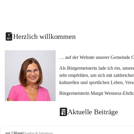
Herzlich willkommen
… auf der Website unserer Gemeinde O
Als Bürgermeisterin lade ich ein, unse
sehr empfehlen, um sich mit zahlreiche
kulturellen und sportlichen Leben, Ver
Bürgermeisterin Margit Wennesz-Ehrli
Aktuelle Beiträge
O
vor 1 Monat
Projekte & Initiativen