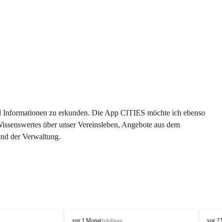
 und Informationen zu erkunden. Die App CITIES möchte ich ebenso 
 Wissenswertes über unser Vereinsleben, Angebote aus dem 
und der Verwaltung. 
O
O
vor 1 Monat
vor 2
Jubiläum