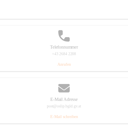
Hauptstraße 7, 7064 Oslip, AUT
Auf Karte ansehen
Telefonnummer
+43 2684 2208
Anrufen
E-Mail Adresse
post@oslip.bgld.gv.at
E-Mail schreiben