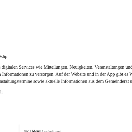
slip.
re digitalen Services wie Mitteilungen, Neuigkeiten, Veranstaltungen
n Informationen zu versorgen. Auf der Website und in der App gibt es
anstaltungstermine sowie aktuelle Informationen aus dem Gemeinderat 
ch
O
vor 1 Monat
Ankündigung