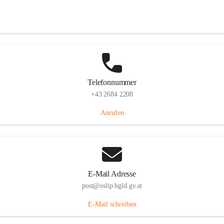
Hauptstraße 7, 7064 Oslip, AUT
Auf Karte ansehen
Telefonnummer
+43 2684 2208
Anrufen
E-Mail Adresse
post@oslip.bgld.gv.at
E-Mail schreiben