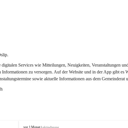
slip.
re digitalen Services wie Mitteilungen, Neuigkeiten, Veranstaltungen
n Informationen zu versorgen. Auf der Website und in der App gibt es
anstaltungstermine sowie aktuelle Informationen aus dem Gemeinderat 
ch
O
vor 1 Monat
Ankündigung