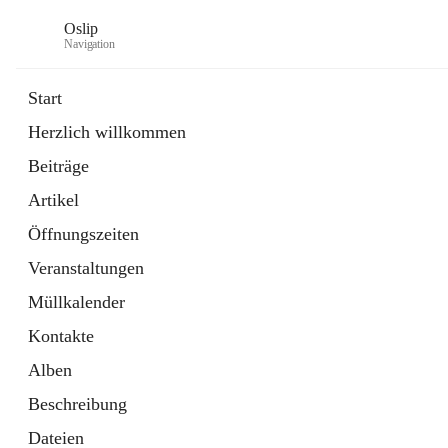
Oslip
Navigation
Start
Herzlich willkommen
öffnet
Daten & Fakten
Beiträge
in
Externe Webseite
neuem
Artikel
Tab
öffnet
Bundeskanzleramt Österreich
in
Externe Webseite
Öffnungszeiten
neuem
Tab
Veranstaltungen
Müllkalender
Kontakte
Alben
Beschreibung
Dateien