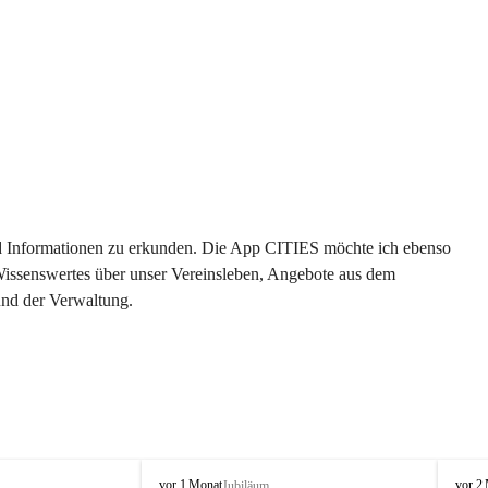
 und Informationen zu erkunden. Die App CITIES möchte ich ebenso 
 Wissenswertes über unser Vereinsleben, Angebote aus dem 
und der Verwaltung. 
O
O
vor 1 Monat
vor 2
Jubiläum