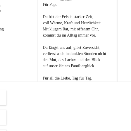
s
s
, 
Für Papa
l
l
n. 
i
i
Du bist der Fels in starker Zeit,
p
p
voll Wärme, Kraft und Herzlichkeit.
ng 
Mit klugem Rat, mit offenem Ohr,
kommst du im Alltag immer vor.
Du fängst uns auf, gibst Zuversicht,
verlierst auch in dunklen Stunden nicht
den Mut, das Lachen und den Blick
auf unser kleines Familienglück.
Für all die Liebe, Tag für Tag,
dank ich dir heut am Vatertag.
Du bist ein Mensch, auf den man baut -
ein Vater, der von Herzen vertraut.
😊 Alles Liebe zum Vatertag.😊
Einen schönen Vatertag wünscht 
Bürgermeisterin Margit Wennesz-Ehrlich 
und die Gemeinderät:innen 