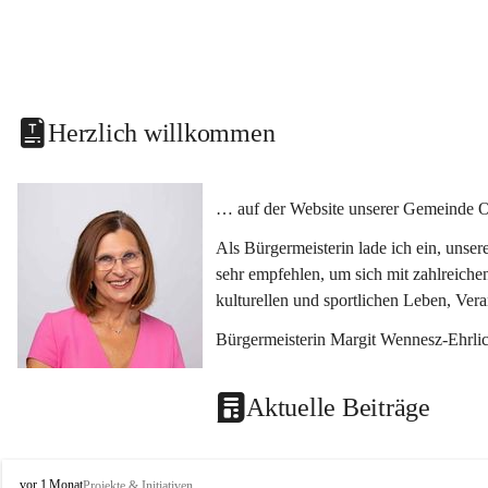
Herzlich willkommen
… auf der Website unserer Gemeinde O
Als Bürgermeisterin lade ich ein, unse
sehr empfehlen, um sich mit zahlreiche
kulturellen und sportlichen Leben, Ver
Bürgermeisterin Margit Wennesz-Ehrli
Aktuelle Beiträge
O
vor 1 Monat
Projekte & Initiativen