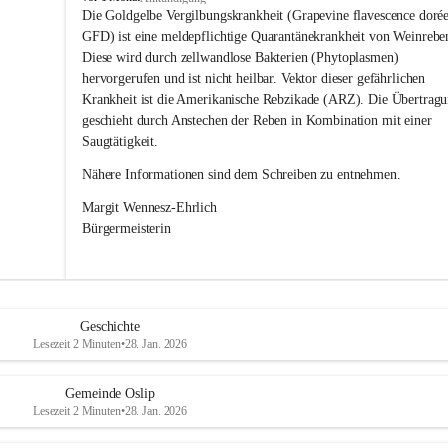
s
Die Goldgelbe Vergilbungskrankheit (Grapevine flavescence dorée
l
GFD) ist eine meldepflichtige Quarantänekrankheit von Weinrebe
i
Diese wird durch zellwandlose Bakterien (Phytoplasmen) 
p
hervorgerufen und ist nicht heilbar. Vektor dieser gefährlichen 
Krankheit ist die Amerikanische Rebzikade (ARZ). Die Übertragu
geschieht durch Anstechen der Reben in Kombination mit einer 
Saugtätigkeit.
Nähere Informationen sind dem Schreiben zu entnehmen.
Margit Wennesz-Ehrlich 
Bürgermeisterin 
Geschichte
Lesezeit 2 Minuten
•
28. Jan. 2026
Gemeinde Oslip
Lesezeit 2 Minuten
•
28. Jan. 2026