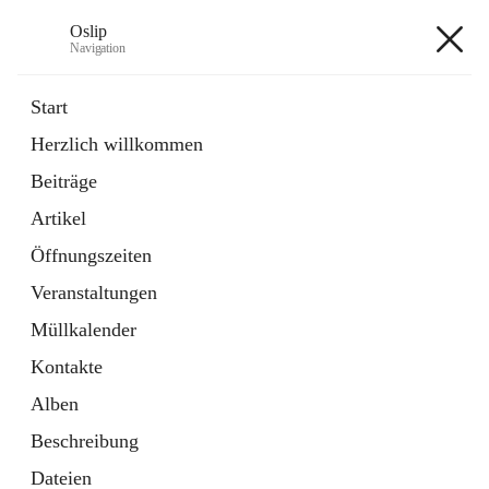
Oslip
Navigation
Oslip
Start
Herzlich willkommen
öffnet
Daten & Fakten
Beiträge
in
Externe Webseite
neuem
Artikel
Tab
öffnet
Bundeskanzleramt Österreich
in
Externe Webseite
Öffnungszeiten
neuem
Tab
Veranstaltungen
+1
Müllkalender
Kontakte
Alben
Beschreibung
Hauptadresse
Dateien