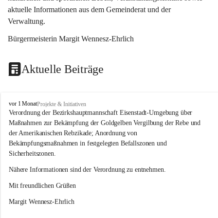
aktuelle Informationen aus dem Gemeinderat und der 
Verwaltung. 
Bürgermeisterin Margit Wennesz-Ehrlich
Aktuelle Beiträge
O
vor 1 Monat
Projekte & Initiativen
s
Verordnung der Bezirkshauptmannschaft Eisenstadt-Umgebung über 
l
Maßnahmen zur Bekämpfung der Goldgelben Vergilbung der Rebe und 
i
der Amerikanischen Rebzikade; Anordnung von 
p
Bekämpfungsmaßnahmen in festgelegten Befallszonen und 
Sicherheitszonen.
Nähere Informationen sind der Verordnung zu entnehmen.
Mit freundlichen Grüßen 
Margit Wennesz-Ehrlich