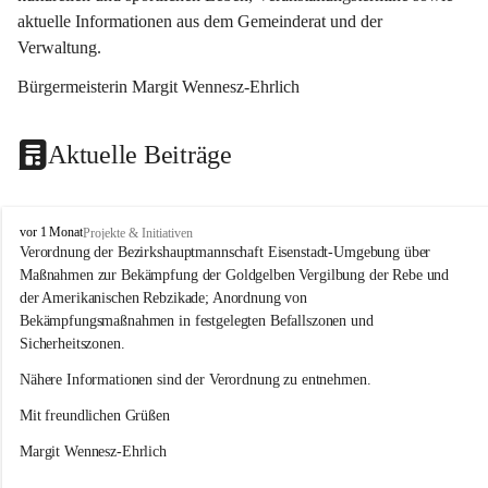
aktuelle Informationen aus dem Gemeinderat und der 
Verwaltung. 
Bürgermeisterin Margit Wennesz-Ehrlich
Aktuelle Beiträge
O
vor 1 Monat
Projekte & Initiativen
s
Verordnung der Bezirkshauptmannschaft Eisenstadt-Umgebung über 
l
Maßnahmen zur Bekämpfung der Goldgelben Vergilbung der Rebe und 
i
der Amerikanischen Rebzikade; Anordnung von 
p
Bekämpfungsmaßnahmen in festgelegten Befallszonen und 
Sicherheitszonen.
Nähere Informationen sind der Verordnung zu entnehmen.
Mit freundlichen Grüßen 
Margit Wennesz-Ehrlich