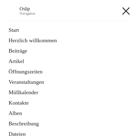
Oslip
Navigation
Oslip
Start
Herzlich willkommen
öffnet
Daten & Fakten
Beiträge
in
Externe Webseite
neuem
Artikel
Tab
öffnet
Bundeskanzleramt Österreich
in
Externe Webseite
Öffnungszeiten
neuem
Tab
Veranstaltungen
+1
Müllkalender
Kontakte
Alben
Beschreibung
Hauptadresse
Dateien