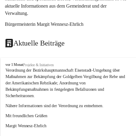
aktuelle Informationen aus dem Gemeinderat und der 
Verwaltung. 
Bürgermeisterin Margit Wennesz-Ehrlich
Aktuelle Beiträge
O
vor 1 Monat
Projekte & Initiativen
s
Verordnung der Bezirkshauptmannschaft Eisenstadt-Umgebung über 
l
Maßnahmen zur Bekämpfung der Goldgelben Vergilbung der Rebe und 
i
der Amerikanischen Rebzikade; Anordnung von 
p
Bekämpfungsmaßnahmen in festgelegten Befallszonen und 
Sicherheitszonen.
Nähere Informationen sind der Verordnung zu entnehmen.
Mit freundlichen Grüßen 
Margit Wennesz-Ehrlich