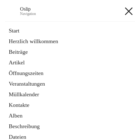
Oslip
Navigation
Oslip
Start
Herzlich willkommen
öffnet
Daten & Fakten
Beiträge
in
Externe Webseite
neuem
Artikel
Tab
öffnet
Bundeskanzleramt Österreich
in
Externe Webseite
Öffnungszeiten
neuem
Tab
Veranstaltungen
+1
Müllkalender
Kontakte
Alben
Beschreibung
Hauptadresse
Dateien