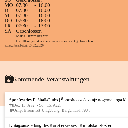
SO
Geschlossen
MO
07:30
-
16:00
DI
07:30
-
16:00
MI
07:30
-
16:00
DO
07:30
-
16:00
FR
07:30
-
13:00
SA
Geschlossen
Mariä Himmelfahrt:
Die Öffnungszeiten können an diesem Feiertag abweichen.
Zuletzt bearbeitet: 03.02.2026
Kommende Veranstaltungen
Sportfest des Fußball-Clubs | Športsko svečevanje nogometnoga kl
Do., 13. Aug. - So., 16. Aug.
Oslip, Eisenstadt-Umgebung, Burgenland, AUT
Kirtagsausstellung des Künstlerkreises | Kiritofska izložba