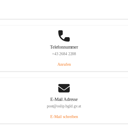
Hauptstraße 7, 7064 Oslip, AUT
Auf Karte ansehen
Telefonnummer
+43 2684 2208
Anrufen
E-Mail Adresse
post@oslip.bgld.gv.at
E-Mail schreiben