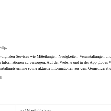
slip.
re digitalen Services wie Mitteilungen, Neuigkeiten, Veranstaltungen
n Informationen zu versorgen. Auf der Website und in der App gibt es
anstaltungstermine sowie aktuelle Informationen aus dem Gemeinderat 
ch
O
vor 1 Monat
Ankündigung