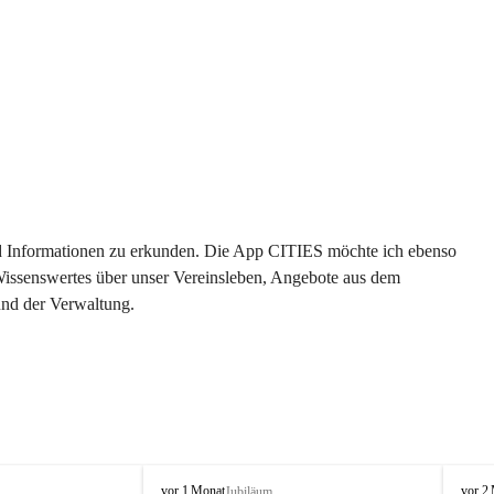
 und Informationen zu erkunden. Die App CITIES möchte ich ebenso 
 Wissenswertes über unser Vereinsleben, Angebote aus dem 
und der Verwaltung. 
O
O
vor 1 Monat
vor 2
Jubiläum