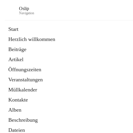
Oslip
Navigation
Start
Herzlich willkommen
öffnet
Daten & Fakten
Beiträge
in
Externe Webseite
neuem
Artikel
Tab
öffnet
Bundeskanzleramt Österreich
in
Externe Webseite
Öffnungszeiten
neuem
Tab
Veranstaltungen
Müllkalender
Kontakte
Alben
Beschreibung
Dateien