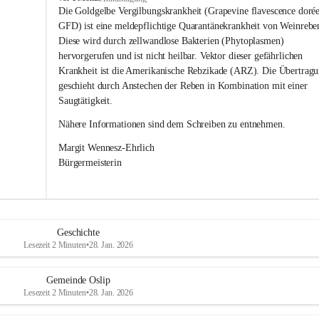
s
Die Goldgelbe Vergilbungskrankheit (Grapevine flavescence dorée
l
GFD) ist eine meldepflichtige Quarantänekrankheit von Weinrebe
i
Diese wird durch zellwandlose Bakterien (Phytoplasmen) 
p
hervorgerufen und ist nicht heilbar. Vektor dieser gefährlichen 
Krankheit ist die Amerikanische Rebzikade (ARZ). Die Übertragu
geschieht durch Anstechen der Reben in Kombination mit einer 
Saugtätigkeit.
Nähere Informationen sind dem Schreiben zu entnehmen.
Margit Wennesz-Ehrlich 
Bürgermeisterin 
Geschichte
Lesezeit 2 Minuten
•
28. Jan. 2026
Gemeinde Oslip
Lesezeit 2 Minuten
•
28. Jan. 2026