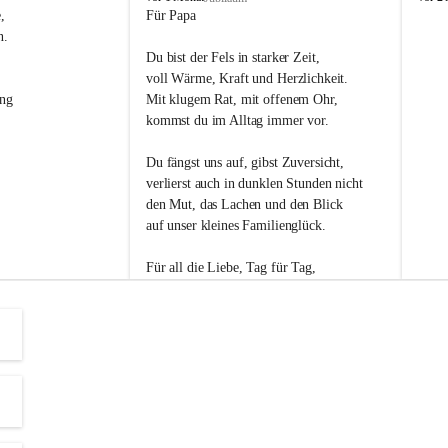
s
s
, 
Für Papa
l
l
n. 
i
i
Du bist der Fels in starker Zeit,
p
p
voll Wärme, Kraft und Herzlichkeit.
ng 
Mit klugem Rat, mit offenem Ohr,
kommst du im Alltag immer vor.
Du fängst uns auf, gibst Zuversicht,
verlierst auch in dunklen Stunden nicht
den Mut, das Lachen und den Blick
auf unser kleines Familienglück.
Für all die Liebe, Tag für Tag,
dank ich dir heut am Vatertag.
Du bist ein Mensch, auf den man baut -
ein Vater, der von Herzen vertraut.
😊 Alles Liebe zum Vatertag.😊
Einen schönen Vatertag wünscht 
Bürgermeisterin Margit Wennesz-Ehrlich 
und die Gemeinderät:innen 