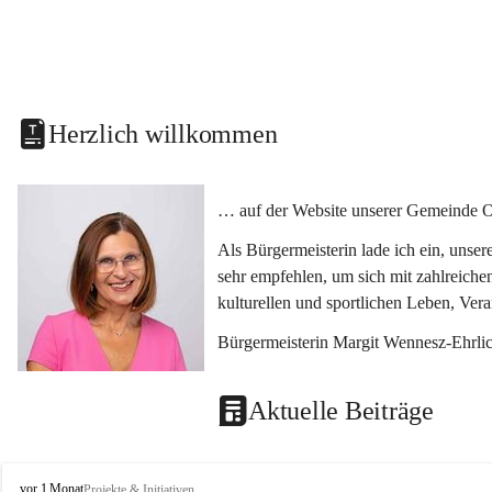
Herzlich willkommen
… auf der Website unserer Gemeinde O
Als Bürgermeisterin lade ich ein, unse
sehr empfehlen, um sich mit zahlreiche
kulturellen und sportlichen Leben, Ver
Bürgermeisterin Margit Wennesz-Ehrli
Aktuelle Beiträge
O
vor 1 Monat
Projekte & Initiativen