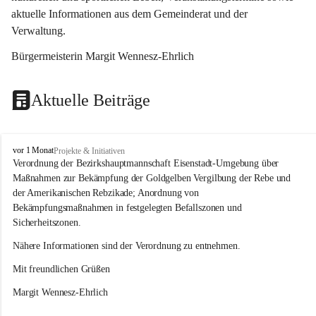
aktuelle Informationen aus dem Gemeinderat und der 
Verwaltung. 
Bürgermeisterin Margit Wennesz-Ehrlich
Aktuelle Beiträge
O
vor 1 Monat
Projekte & Initiativen
s
Verordnung der Bezirkshauptmannschaft Eisenstadt-Umgebung über 
l
Maßnahmen zur Bekämpfung der Goldgelben Vergilbung der Rebe und 
i
der Amerikanischen Rebzikade; Anordnung von 
p
Bekämpfungsmaßnahmen in festgelegten Befallszonen und 
Sicherheitszonen.
Nähere Informationen sind der Verordnung zu entnehmen.
Mit freundlichen Grüßen 
Margit Wennesz-Ehrlich