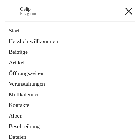
Oslip
Navigation
Oslip
Start
Herzlich willkommen
öffnet
Daten & Fakten
Beiträge
in
Externe Webseite
neuem
Artikel
Tab
öffnet
Bundeskanzleramt Österreich
in
Externe Webseite
Öffnungszeiten
neuem
Tab
Veranstaltungen
+1
Müllkalender
Kontakte
Alben
Beschreibung
Hauptadresse
Dateien