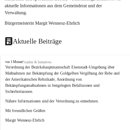
aktuelle Informationen aus dem Gemeinderat und der 
Verwaltung. 
Bürgermeisterin Margit Wennesz-Ehrlich
Aktuelle Beiträge
O
vor 1 Monat
Projekte & Initiativen
s
Verordnung der Bezirkshauptmannschaft Eisenstadt-Umgebung über 
l
Maßnahmen zur Bekämpfung der Goldgelben Vergilbung der Rebe und 
i
der Amerikanischen Rebzikade; Anordnung von 
p
Bekämpfungsmaßnahmen in festgelegten Befallszonen und 
Sicherheitszonen.
Nähere Informationen sind der Verordnung zu entnehmen.
Mit freundlichen Grüßen 
Margit Wennesz-Ehrlich