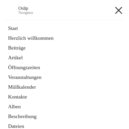
Oslip
Navigation
Oslip
Start
Herzlich willkommen
öffnet
Daten & Fakten
Beiträge
in
Externe Webseite
neuem
Artikel
Tab
öffnet
Bundeskanzleramt Österreich
in
Externe Webseite
Öffnungszeiten
neuem
Tab
Veranstaltungen
+1
Müllkalender
Kontakte
Alben
Beschreibung
Hauptadresse
Dateien