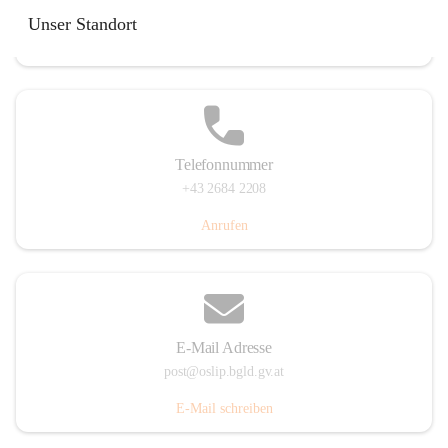
Hauptstraße 7, 7064 Oslip, AUT
Unser Standort
Auf Karte ansehen
Telefonnummer
+43 2684 2208
Anrufen
E-Mail Adresse
post@oslip.bgld.gv.at
E-Mail schreiben