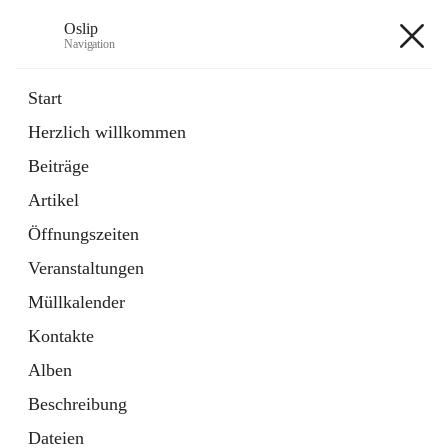
Oslip
Navigation
Oslip
Start
Herzlich willkommen
öffnet
Daten & Fakten
Beiträge
in
Externe Webseite
neuem
Artikel
Tab
öffnet
Bundeskanzleramt Österreich
in
Externe Webseite
Öffnungszeiten
neuem
Tab
Veranstaltungen
+1
Müllkalender
Kontakte
Alben
Beschreibung
Hauptadresse
Dateien