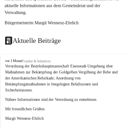
aktuelle Informationen aus dem Gemeinderat und der 
Verwaltung. 
Bürgermeisterin Margit Wennesz-Ehrlich
Aktuelle Beiträge
O
vor 1 Monat
Projekte & Initiativen
s
Verordnung der Bezirkshauptmannschaft Eisenstadt-Umgebung über 
l
Maßnahmen zur Bekämpfung der Goldgelben Vergilbung der Rebe und 
i
der Amerikanischen Rebzikade; Anordnung von 
p
Bekämpfungsmaßnahmen in festgelegten Befallszonen und 
Sicherheitszonen.
Nähere Informationen sind der Verordnung zu entnehmen.
Mit freundlichen Grüßen 
Margit Wennesz-Ehrlich