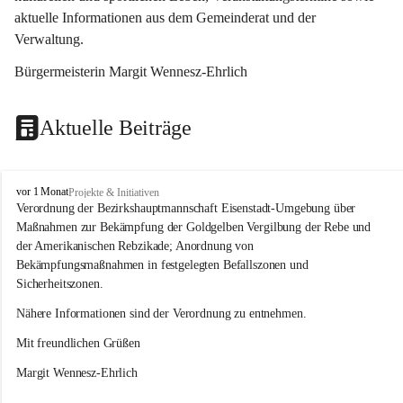
aktuelle Informationen aus dem Gemeinderat und der 
Verwaltung. 
Bürgermeisterin Margit Wennesz-Ehrlich
Aktuelle Beiträge
O
vor 1 Monat
Projekte & Initiativen
s
Verordnung der Bezirkshauptmannschaft Eisenstadt-Umgebung über 
l
Maßnahmen zur Bekämpfung der Goldgelben Vergilbung der Rebe und 
i
der Amerikanischen Rebzikade; Anordnung von 
p
Bekämpfungsmaßnahmen in festgelegten Befallszonen und 
Sicherheitszonen.
Nähere Informationen sind der Verordnung zu entnehmen.
Mit freundlichen Grüßen 
Margit Wennesz-Ehrlich