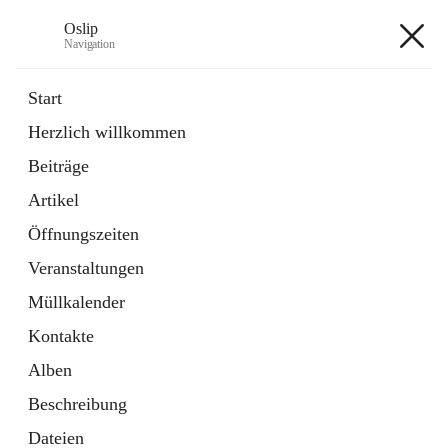
Oslip
Navigation
Oslip
Start
Herzlich willkommen
öffnet
Daten & Fakten
Beiträge
in
Externe Webseite
neuem
Artikel
Tab
öffnet
Bundeskanzleramt Österreich
in
Externe Webseite
Öffnungszeiten
neuem
Tab
Veranstaltungen
+1
Müllkalender
Kontakte
Alben
Beschreibung
Hauptadresse
Dateien