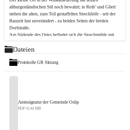
altburgenländischen Stil noch bewahrt; in Reih’ und Glied 
stehen die alten, zum Teil gestaffelten Streckhöfe - seit der 
Bauzeit fast unverändert - zu beiden Seiten der breiten 
Dorfstraße.
Am Südende des Ortes befindet sich die Storchmühle mit 
ihrer schönen Barockeinfahrt - ein bekanntes 
Dateien
Spezialitätenrestaurant mit vorzüglicher pannonischer 
Küche. Die alte Cselley-Mühle am nördlichen Ortsrand ist 
Protokolle GR Sitzung
heute ein bekanntes Kultur- und Aktionszentrum, das aus 
dem kulturellen Leben dieser Region nicht mehr 
wegzudenken ist.
Die Landschaft genießen und entspannen – dazu ist der 
Fischteich ein herrlicher Ort für ruhige und erholsame 
Stunden. Für sportliche Tätigkeiten sorgt das 
Amtssignatur der Gemeinde Oslip
Freizeitzentrum im Ort.
PDF
•
0,04 MB
In Oslip lebt die Volkskultur: Tamburica-Klänge gehören 
zum kulturellen Alltag, auch bei Festen, wo die typisch 
kroatische Volksmusik lebendig ist. Auch der Musikverein 