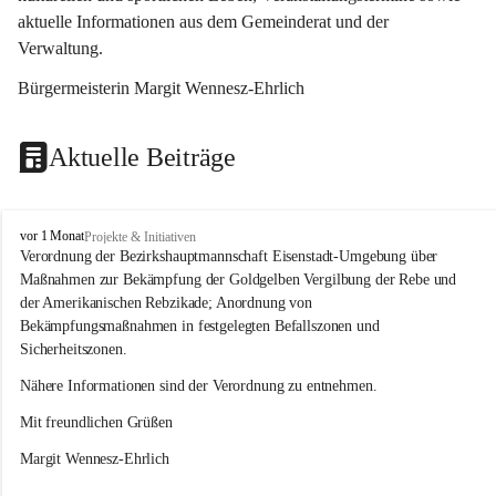
aktuelle Informationen aus dem Gemeinderat und der 
Verwaltung. 
Bürgermeisterin Margit Wennesz-Ehrlich
Aktuelle Beiträge
O
vor 1 Monat
Projekte & Initiativen
s
Verordnung der Bezirkshauptmannschaft Eisenstadt-Umgebung über 
l
Maßnahmen zur Bekämpfung der Goldgelben Vergilbung der Rebe und 
i
der Amerikanischen Rebzikade; Anordnung von 
p
Bekämpfungsmaßnahmen in festgelegten Befallszonen und 
Sicherheitszonen.
Nähere Informationen sind der Verordnung zu entnehmen.
Mit freundlichen Grüßen 
Margit Wennesz-Ehrlich