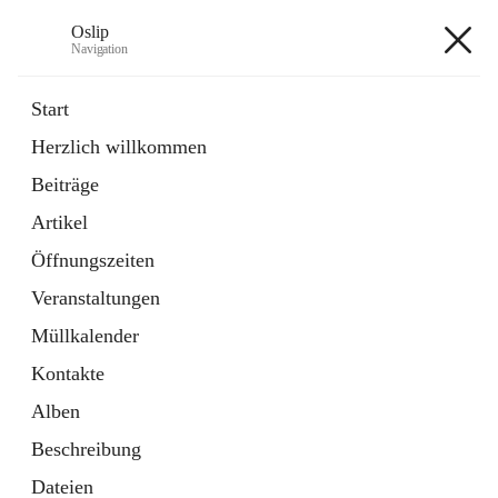
Oslip
Navigation
Oslip
Start
Herzlich willkommen
öffnet
Daten & Fakten
Beiträge
in
Externe Webseite
neuem
Artikel
Tab
öffnet
Bundeskanzleramt Österreich
in
Externe Webseite
Öffnungszeiten
neuem
Tab
Veranstaltungen
+1
Müllkalender
Kontakte
Alben
Beschreibung
Hauptadresse
Dateien