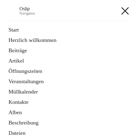
Oslip
Navigation
Oslip
Start
Herzlich willkommen
öffnet
Daten & Fakten
Beiträge
in
Externe Webseite
neuem
Artikel
Tab
öffnet
Bundeskanzleramt Österreich
in
Externe Webseite
Öffnungszeiten
neuem
Tab
Veranstaltungen
+1
Müllkalender
Kontakte
Alben
Beschreibung
Hauptadresse
Dateien