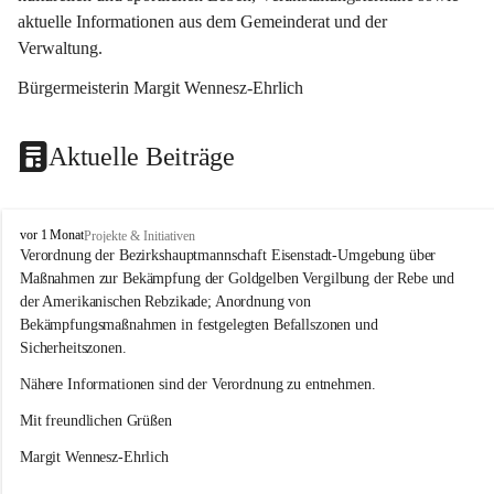
aktuelle Informationen aus dem Gemeinderat und der 
Verwaltung. 
Bürgermeisterin Margit Wennesz-Ehrlich
Aktuelle Beiträge
O
vor 1 Monat
Projekte & Initiativen
s
Verordnung der Bezirkshauptmannschaft Eisenstadt-Umgebung über 
l
Maßnahmen zur Bekämpfung der Goldgelben Vergilbung der Rebe und 
i
der Amerikanischen Rebzikade; Anordnung von 
p
Bekämpfungsmaßnahmen in festgelegten Befallszonen und 
Sicherheitszonen.
Nähere Informationen sind der Verordnung zu entnehmen.
Mit freundlichen Grüßen 
Margit Wennesz-Ehrlich