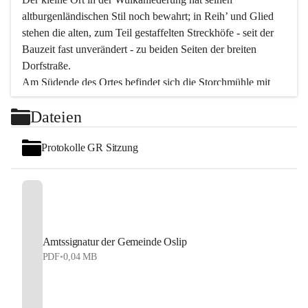
altburgenländischen Stil noch bewahrt; in Reih’ und Glied 
stehen die alten, zum Teil gestaffelten Streckhöfe - seit der 
Bauzeit fast unverändert - zu beiden Seiten der breiten 
Dorfstraße.
Am Südende des Ortes befindet sich die Storchmühle mit 
ihrer schönen Barockeinfahrt - ein bekanntes 
Dateien
Spezialitätenrestaurant mit vorzüglicher pannonischer 
Küche. Die alte Cselley-Mühle am nördlichen Ortsrand ist 
Protokolle GR Sitzung
heute ein bekanntes Kultur- und Aktionszentrum, das aus 
dem kulturellen Leben dieser Region nicht mehr 
wegzudenken ist.
Die Landschaft genießen und entspannen – dazu ist der 
Fischteich ein herrlicher Ort für ruhige und erholsame 
Stunden. Für sportliche Tätigkeiten sorgt das 
Amtssignatur der Gemeinde Oslip
Freizeitzentrum im Ort.
PDF
•
0,04 MB
In Oslip lebt die Volkskultur: Tamburica-Klänge gehören 
zum kulturellen Alltag, auch bei Festen, wo die typisch 
kroatische Volksmusik lebendig ist. Auch der Musikverein 