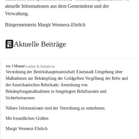
aktuelle Informationen aus dem Gemeinderat und der 
Verwaltung. 
Bürgermeisterin Margit Wennesz-Ehrlich
Aktuelle Beiträge
O
vor 1 Monat
Projekte & Initiativen
s
Verordnung der Bezirkshauptmannschaft Eisenstadt-Umgebung über 
l
Maßnahmen zur Bekämpfung der Goldgelben Vergilbung der Rebe und 
i
der Amerikanischen Rebzikade; Anordnung von 
p
Bekämpfungsmaßnahmen in festgelegten Befallszonen und 
Sicherheitszonen.
Nähere Informationen sind der Verordnung zu entnehmen.
Mit freundlichen Grüßen 
Margit Wennesz-Ehrlich