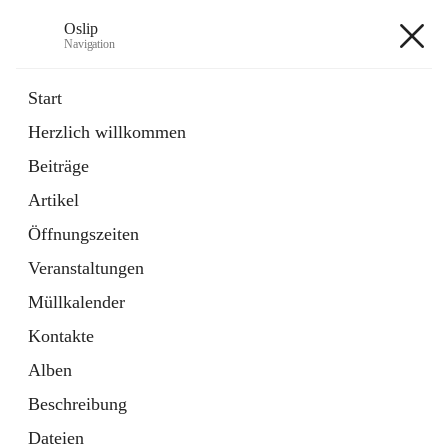
Oslip
Navigation
Oslip
Start
Herzlich willkommen
öffnet
Daten & Fakten
Beiträge
in
Externe Webseite
neuem
Artikel
Tab
öffnet
Bundeskanzleramt Österreich
in
Externe Webseite
Öffnungszeiten
neuem
Tab
Veranstaltungen
+1
Müllkalender
Kontakte
Alben
Beschreibung
Hauptadresse
Dateien