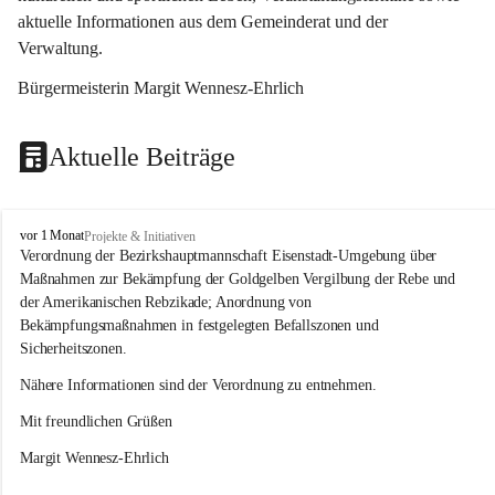
aktuelle Informationen aus dem Gemeinderat und der 
Verwaltung. 
Bürgermeisterin Margit Wennesz-Ehrlich
Aktuelle Beiträge
O
vor 1 Monat
Projekte & Initiativen
s
Verordnung der Bezirkshauptmannschaft Eisenstadt-Umgebung über 
l
Maßnahmen zur Bekämpfung der Goldgelben Vergilbung der Rebe und 
i
der Amerikanischen Rebzikade; Anordnung von 
p
Bekämpfungsmaßnahmen in festgelegten Befallszonen und 
Sicherheitszonen.
Nähere Informationen sind der Verordnung zu entnehmen.
Mit freundlichen Grüßen 
Margit Wennesz-Ehrlich