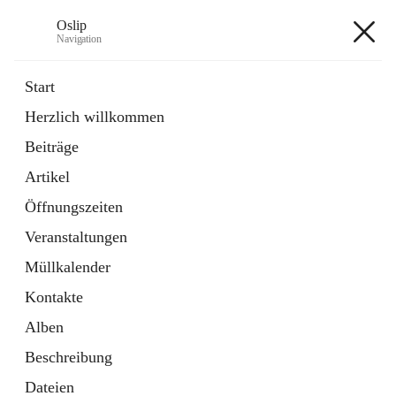
Oslip
Navigation
Oslip
Start
Herzlich willkommen
öffnet
Daten & Fakten
Beiträge
in
Externe Webseite
neuem
Artikel
Tab
öffnet
Bundeskanzleramt Österreich
in
Externe Webseite
Öffnungszeiten
neuem
Tab
Veranstaltungen
+1
Müllkalender
Kontakte
Alben
Beschreibung
Hauptadresse
Dateien