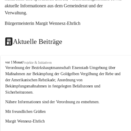
aktuelle Informationen aus dem Gemeinderat und der 
Verwaltung. 
Bürgermeisterin Margit Wennesz-Ehrlich
Aktuelle Beiträge
O
vor 1 Monat
Projekte & Initiativen
s
Verordnung der Bezirkshauptmannschaft Eisenstadt-Umgebung über 
l
Maßnahmen zur Bekämpfung der Goldgelben Vergilbung der Rebe und 
i
der Amerikanischen Rebzikade; Anordnung von 
p
Bekämpfungsmaßnahmen in festgelegten Befallszonen und 
Sicherheitszonen.
Nähere Informationen sind der Verordnung zu entnehmen.
Mit freundlichen Grüßen 
Margit Wennesz-Ehrlich