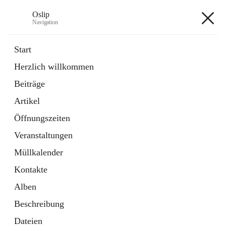
Oslip
Navigation
Oslip
Start
Herzlich willkommen
öffnet
Daten & Fakten
Beiträge
in
Externe Webseite
neuem
Artikel
Tab
öffnet
Bundeskanzleramt Österreich
in
Externe Webseite
Öffnungszeiten
neuem
Tab
Veranstaltungen
+1
Müllkalender
Kontakte
Alben
Beschreibung
Hauptadresse
Dateien