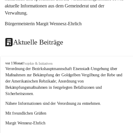
aktuelle Informationen aus dem Gemeinderat und der 
Verwaltung. 
Bürgermeisterin Margit Wennesz-Ehrlich
Aktuelle Beiträge
O
vor 1 Monat
Projekte & Initiativen
s
Verordnung der Bezirkshauptmannschaft Eisenstadt-Umgebung über 
l
Maßnahmen zur Bekämpfung der Goldgelben Vergilbung der Rebe und 
i
der Amerikanischen Rebzikade; Anordnung von 
p
Bekämpfungsmaßnahmen in festgelegten Befallszonen und 
Sicherheitszonen.
Nähere Informationen sind der Verordnung zu entnehmen.
Mit freundlichen Grüßen 
Margit Wennesz-Ehrlich