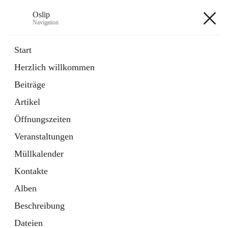
Oslip
Navigation
Oslip
Start
Herzlich willkommen
öffnet
Daten & Fakten
Beiträge
in
Externe Webseite
neuem
Artikel
Tab
öffnet
Bundeskanzleramt Österreich
in
Externe Webseite
Öffnungszeiten
neuem
Tab
Veranstaltungen
+1
Müllkalender
Kontakte
Alben
Beschreibung
Hauptadresse
Dateien