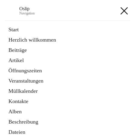
Oslip
Navigation
Oslip
Start
Herzlich willkommen
öffnet
Daten & Fakten
Beiträge
in
Externe Webseite
neuem
Artikel
Tab
öffnet
Bundeskanzleramt Österreich
in
Externe Webseite
Öffnungszeiten
neuem
Tab
Veranstaltungen
+1
Müllkalender
Kontakte
Alben
Beschreibung
Hauptadresse
Dateien