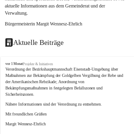
aktuelle Informationen aus dem Gemeinderat und der 
Verwaltung. 
Bürgermeisterin Margit Wennesz-Ehrlich
Aktuelle Beiträge
O
vor 1 Monat
Projekte & Initiativen
s
Verordnung der Bezirkshauptmannschaft Eisenstadt-Umgebung über 
l
Maßnahmen zur Bekämpfung der Goldgelben Vergilbung der Rebe und 
i
der Amerikanischen Rebzikade; Anordnung von 
p
Bekämpfungsmaßnahmen in festgelegten Befallszonen und 
Sicherheitszonen.
Nähere Informationen sind der Verordnung zu entnehmen.
Mit freundlichen Grüßen 
Margit Wennesz-Ehrlich