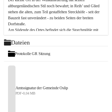
altburgenländischen Stil noch bewahrt; in Reih’ und Glied 
stehen die alten, zum Teil gestaffelten Streckhöfe - seit der 
Bauzeit fast unverändert - zu beiden Seiten der breiten 
Dorfstraße.
Am Südende des Ortes befindet sich die Storchmühle mit 
ihrer schönen Barockeinfahrt - ein bekanntes 
Dateien
Spezialitätenrestaurant mit vorzüglicher pannonischer 
Küche. Die alte Cselley-Mühle am nördlichen Ortsrand ist 
Protokolle GR Sitzung
heute ein bekanntes Kultur- und Aktionszentrum, das aus 
dem kulturellen Leben dieser Region nicht mehr 
wegzudenken ist.
Die Landschaft genießen und entspannen – dazu ist der 
Fischteich ein herrlicher Ort für ruhige und erholsame 
Stunden. Für sportliche Tätigkeiten sorgt das 
Amtssignatur der Gemeinde Oslip
Freizeitzentrum im Ort.
PDF
•
0,04 MB
In Oslip lebt die Volkskultur: Tamburica-Klänge gehören 
zum kulturellen Alltag, auch bei Festen, wo die typisch 
kroatische Volksmusik lebendig ist. Auch der Musikverein 