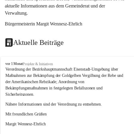
aktuelle Informationen aus dem Gemeinderat und der 
Verwaltung. 
Bürgermeisterin Margit Wennesz-Ehrlich
Aktuelle Beiträge
O
vor 1 Monat
Projekte & Initiativen
s
Verordnung der Bezirkshauptmannschaft Eisenstadt-Umgebung über 
l
Maßnahmen zur Bekämpfung der Goldgelben Vergilbung der Rebe und 
i
der Amerikanischen Rebzikade; Anordnung von 
p
Bekämpfungsmaßnahmen in festgelegten Befallszonen und 
Sicherheitszonen.
Nähere Informationen sind der Verordnung zu entnehmen.
Mit freundlichen Grüßen 
Margit Wennesz-Ehrlich