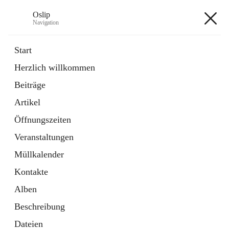
Oslip
Navigation
Oslip
Start
Herzlich willkommen
öffnet
Daten & Fakten
Beiträge
in
Externe Webseite
neuem
Artikel
Tab
öffnet
Bundeskanzleramt Österreich
in
Externe Webseite
Öffnungszeiten
neuem
Tab
Veranstaltungen
+1
Müllkalender
Kontakte
Alben
Beschreibung
Hauptadresse
Dateien