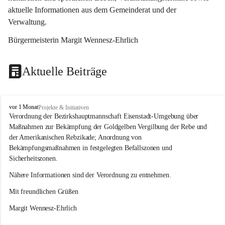
aktuelle Informationen aus dem Gemeinderat und der 
Verwaltung. 
Bürgermeisterin Margit Wennesz-Ehrlich
Aktuelle Beiträge
O
vor 1 Monat
Projekte & Initiativen
s
Verordnung der Bezirkshauptmannschaft Eisenstadt-Umgebung über 
l
Maßnahmen zur Bekämpfung der Goldgelben Vergilbung der Rebe und 
i
der Amerikanischen Rebzikade; Anordnung von 
p
Bekämpfungsmaßnahmen in festgelegten Befallszonen und 
Sicherheitszonen.
Nähere Informationen sind der Verordnung zu entnehmen.
Mit freundlichen Grüßen 
Margit Wennesz-Ehrlich