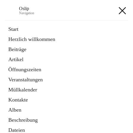
Oslip
Navigation
Oslip
Start
Herzlich willkommen
öffnet
Daten & Fakten
Beiträge
in
Externe Webseite
neuem
Artikel
Tab
öffnet
Bundeskanzleramt Österreich
in
Externe Webseite
Öffnungszeiten
neuem
Tab
Veranstaltungen
+1
Müllkalender
Kontakte
Alben
Beschreibung
Hauptadresse
Dateien