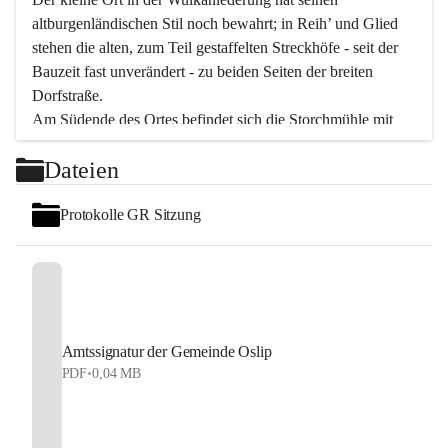
altburgenländischen Stil noch bewahrt; in Reih’ und Glied 
stehen die alten, zum Teil gestaffelten Streckhöfe - seit der 
Bauzeit fast unverändert - zu beiden Seiten der breiten 
Dorfstraße.
Am Südende des Ortes befindet sich die Storchmühle mit 
ihrer schönen Barockeinfahrt - ein bekanntes 
Dateien
Spezialitätenrestaurant mit vorzüglicher pannonischer 
Küche. Die alte Cselley-Mühle am nördlichen Ortsrand ist 
Protokolle GR Sitzung
heute ein bekanntes Kultur- und Aktionszentrum, das aus 
dem kulturellen Leben dieser Region nicht mehr 
wegzudenken ist.
Die Landschaft genießen und entspannen – dazu ist der 
Fischteich ein herrlicher Ort für ruhige und erholsame 
Stunden. Für sportliche Tätigkeiten sorgt das 
Amtssignatur der Gemeinde Oslip
Freizeitzentrum im Ort.
PDF
•
0,04 MB
In Oslip lebt die Volkskultur: Tamburica-Klänge gehören 
zum kulturellen Alltag, auch bei Festen, wo die typisch 
kroatische Volksmusik lebendig ist. Auch der Musikverein 