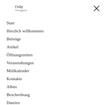
Oslip
Navigation
Oslip
Start
Herzlich willkommen
öffnet
Daten & Fakten
Beiträge
in
Externe Webseite
neuem
Artikel
Tab
öffnet
Bundeskanzleramt Österreich
in
Externe Webseite
Öffnungszeiten
neuem
Tab
Veranstaltungen
+1
Müllkalender
Kontakte
Alben
Beschreibung
Hauptadresse
Dateien