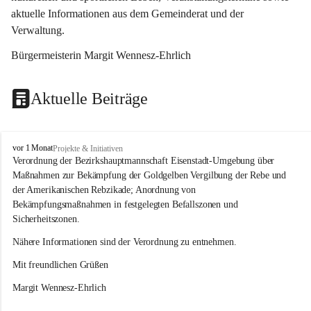
aktuelle Informationen aus dem Gemeinderat und der 
Verwaltung. 
Bürgermeisterin Margit Wennesz-Ehrlich
Aktuelle Beiträge
O
vor 1 Monat
Projekte & Initiativen
s
Verordnung der Bezirkshauptmannschaft Eisenstadt-Umgebung über 
l
Maßnahmen zur Bekämpfung der Goldgelben Vergilbung der Rebe und 
i
der Amerikanischen Rebzikade; Anordnung von 
p
Bekämpfungsmaßnahmen in festgelegten Befallszonen und 
Sicherheitszonen.
Nähere Informationen sind der Verordnung zu entnehmen.
Mit freundlichen Grüßen 
Margit Wennesz-Ehrlich