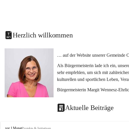
Herzlich willkommen
… auf der Website unserer Gemeinde O
Als Bürgermeisterin lade ich ein, unse
sehr empfehlen, um sich mit zahlreiche
kulturellen und sportlichen Leben, Ver
Bürgermeisterin Margit Wennesz-Ehrli
Aktuelle Beiträge
O
vor 1 Monat
Projekte & Initiativen