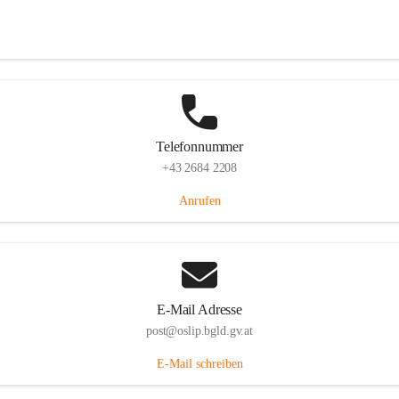
Hauptstraße 7, 7064 Oslip, AUT
Auf Karte ansehen
Telefonnummer
+43 2684 2208
Anrufen
E-Mail Adresse
post@oslip.bgld.gv.at
E-Mail schreiben