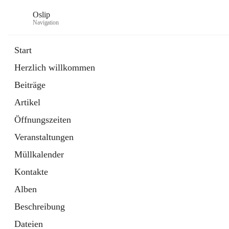
Oslip
Navigation
Start
Herzlich willkommen
öffnet
Daten & Fakten
Beiträge
in
Externe Webseite
neuem
Artikel
Tab
öffnet
Bundeskanzleramt Österreich
in
Externe Webseite
Öffnungszeiten
neuem
Tab
Veranstaltungen
Müllkalender
Kontakte
Alben
Beschreibung
Dateien