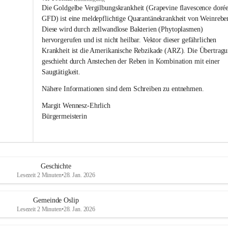
s
Die Goldgelbe Vergilbungskrankheit (Grapevine flavescence dorée
l
GFD) ist eine meldepflichtige Quarantänekrankheit von Weinrebe
i
Diese wird durch zellwandlose Bakterien (Phytoplasmen) 
p
hervorgerufen und ist nicht heilbar. Vektor dieser gefährlichen 
Krankheit ist die Amerikanische Rebzikade (ARZ). Die Übertragu
geschieht durch Anstechen der Reben in Kombination mit einer 
Saugtätigkeit.
Nähere Informationen sind dem Schreiben zu entnehmen.
Margit Wennesz-Ehrlich 
Bürgermeisterin 
Geschichte
Lesezeit 2 Minuten
•
28. Jan. 2026
Gemeinde Oslip
Lesezeit 2 Minuten
•
28. Jan. 2026