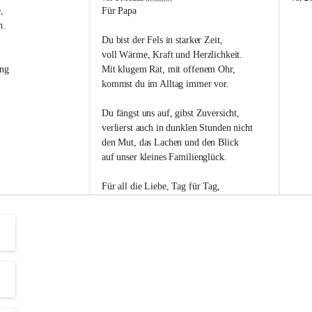
s
s
, 
Für Papa
l
l
n. 
i
i
Du bist der Fels in starker Zeit,
p
p
voll Wärme, Kraft und Herzlichkeit.
ng 
Mit klugem Rat, mit offenem Ohr,
kommst du im Alltag immer vor.
Du fängst uns auf, gibst Zuversicht,
verlierst auch in dunklen Stunden nicht
den Mut, das Lachen und den Blick
auf unser kleines Familienglück.
Für all die Liebe, Tag für Tag,
dank ich dir heut am Vatertag.
Du bist ein Mensch, auf den man baut -
ein Vater, der von Herzen vertraut.
😊 Alles Liebe zum Vatertag.😊
Einen schönen Vatertag wünscht 
Bürgermeisterin Margit Wennesz-Ehrlich 
und die Gemeinderät:innen 