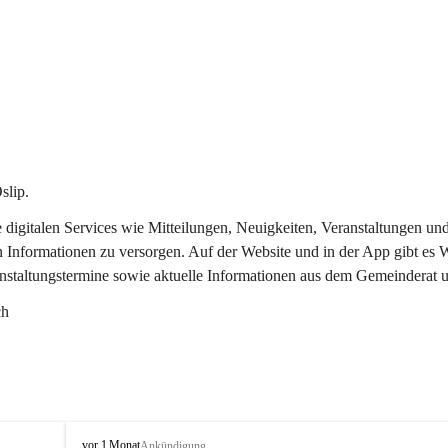
slip.
re digitalen Services wie Mitteilungen, Neuigkeiten, Veranstaltungen
n Informationen zu versorgen. Auf der Website und in der App gibt es
anstaltungstermine sowie aktuelle Informationen aus dem Gemeinderat 
ch
O
vor 1 Monat
Ankündigung