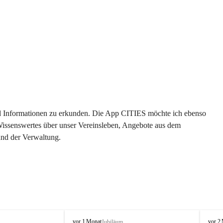
 und Informationen zu erkunden. Die App CITIES möchte ich ebenso 
 Wissenswertes über unser Vereinsleben, Angebote aus dem 
und der Verwaltung. 
O
O
vor 1 Monat
vor 2
Jubiläum