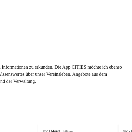
 und Informationen zu erkunden. Die App CITIES möchte ich ebenso 
 Wissenswertes über unser Vereinsleben, Angebote aus dem 
und der Verwaltung. 
O
O
vor 1 Monat
vor 2
Jubiläum