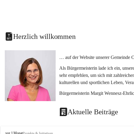
Herzlich willkommen
… auf der Website unserer Gemeinde O
Als Bürgermeisterin lade ich ein, unse
sehr empfehlen, um sich mit zahlreiche
kulturellen und sportlichen Leben, Ver
Bürgermeisterin Margit Wennesz-Ehrli
Aktuelle Beiträge
O
vor 1 Monat
Projekte & Initiativen