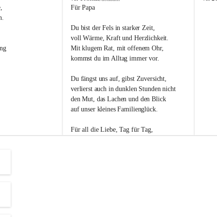
s
s
, 
Für Papa
l
l
n. 
i
i
Du bist der Fels in starker Zeit,
p
p
voll Wärme, Kraft und Herzlichkeit.
ng 
Mit klugem Rat, mit offenem Ohr,
kommst du im Alltag immer vor.
Du fängst uns auf, gibst Zuversicht,
verlierst auch in dunklen Stunden nicht
den Mut, das Lachen und den Blick
auf unser kleines Familienglück.
Für all die Liebe, Tag für Tag,
dank ich dir heut am Vatertag.
Du bist ein Mensch, auf den man baut -
ein Vater, der von Herzen vertraut.
😊 Alles Liebe zum Vatertag.😊
Einen schönen Vatertag wünscht 
Bürgermeisterin Margit Wennesz-Ehrlich 
und die Gemeinderät:innen 