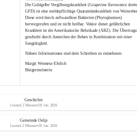
s
Die Goldgelbe Vergilbungskrankheit (Grapevine flavescence dorée
l
GFD) ist eine meldepflichtige Quarantänekrankheit von Weinrebe
i
Diese wird durch zellwandlose Bakterien (Phytoplasmen) 
p
hervorgerufen und ist nicht heilbar. Vektor dieser gefährlichen 
Krankheit ist die Amerikanische Rebzikade (ARZ). Die Übertragu
geschieht durch Anstechen der Reben in Kombination mit einer 
Saugtätigkeit.
Nähere Informationen sind dem Schreiben zu entnehmen.
Margit Wennesz-Ehrlich 
Bürgermeisterin 
Geschichte
Lesezeit 2 Minuten
•
28. Jan. 2026
Gemeinde Oslip
Lesezeit 2 Minuten
•
28. Jan. 2026