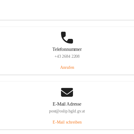
Hauptstraße 7, 7064 Oslip, AUT
Auf Karte ansehen
Telefonnummer
+43 2684 2208
Anrufen
E-Mail Adresse
post@oslip.bgld.gv.at
E-Mail schreiben