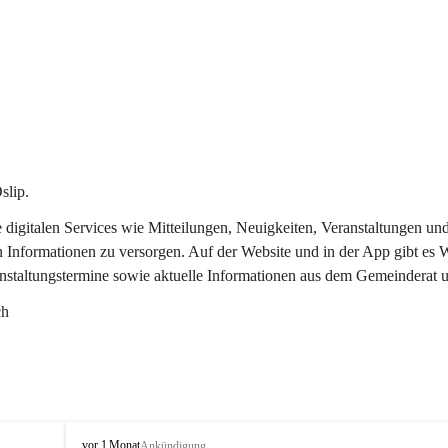
slip.
re digitalen Services wie Mitteilungen, Neuigkeiten, Veranstaltungen
n Informationen zu versorgen. Auf der Website und in der App gibt es
anstaltungstermine sowie aktuelle Informationen aus dem Gemeinderat 
ch
O
vor 1 Monat
Ankündigung