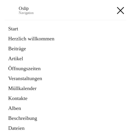
Oslip
Navigation
Oslip
Start
Herzlich willkommen
öffnet
Daten & Fakten
Beiträge
in
Externe Webseite
neuem
Artikel
Tab
öffnet
Bundeskanzleramt Österreich
in
Externe Webseite
Öffnungszeiten
neuem
Tab
Veranstaltungen
+1
Müllkalender
Kontakte
Alben
Beschreibung
Hauptadresse
Dateien