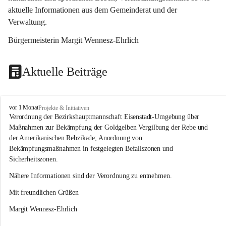
aktuelle Informationen aus dem Gemeinderat und der 
Verwaltung. 
Bürgermeisterin Margit Wennesz-Ehrlich
Aktuelle Beiträge
O
vor 1 Monat
Projekte & Initiativen
s
Verordnung der Bezirkshauptmannschaft Eisenstadt-Umgebung über 
l
Maßnahmen zur Bekämpfung der Goldgelben Vergilbung der Rebe und 
i
der Amerikanischen Rebzikade; Anordnung von 
p
Bekämpfungsmaßnahmen in festgelegten Befallszonen und 
Sicherheitszonen.
Nähere Informationen sind der Verordnung zu entnehmen.
Mit freundlichen Grüßen 
Margit Wennesz-Ehrlich