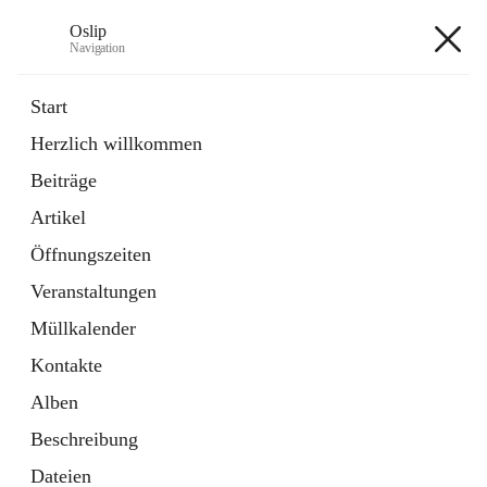
Oslip
Navigation
Oslip
Start
Herzlich willkommen
öffnet
Daten & Fakten
Beiträge
in
Externe Webseite
neuem
Artikel
Tab
öffnet
Bundeskanzleramt Österreich
in
Externe Webseite
Öffnungszeiten
neuem
Tab
Veranstaltungen
+1
Müllkalender
Kontakte
Alben
Beschreibung
Hauptadresse
Dateien