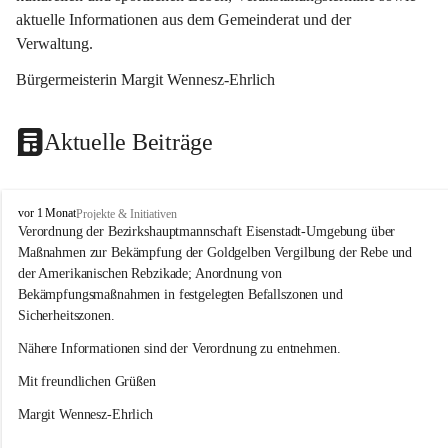
aktuelle Informationen aus dem Gemeinderat und der 
Verwaltung. 
Bürgermeisterin Margit Wennesz-Ehrlich
Aktuelle Beiträge
O
vor 1 Monat
Projekte & Initiativen
s
Verordnung der Bezirkshauptmannschaft Eisenstadt-Umgebung über 
l
Maßnahmen zur Bekämpfung der Goldgelben Vergilbung der Rebe und 
i
der Amerikanischen Rebzikade; Anordnung von 
p
Bekämpfungsmaßnahmen in festgelegten Befallszonen und 
Sicherheitszonen.
Nähere Informationen sind der Verordnung zu entnehmen.
Mit freundlichen Grüßen 
Margit Wennesz-Ehrlich