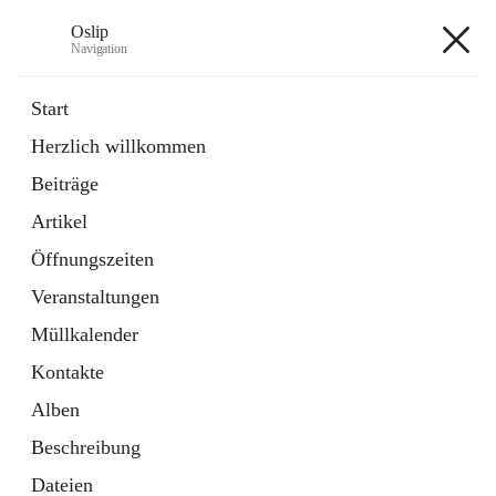
Oslip
Navigation
Oslip
Start
Herzlich willkommen
öffnet
Daten & Fakten
Beiträge
in
Externe Webseite
neuem
Artikel
Tab
öffnet
Bundeskanzleramt Österreich
in
Externe Webseite
Öffnungszeiten
neuem
Tab
Veranstaltungen
+1
Müllkalender
Kontakte
Alben
Beschreibung
Hauptadresse
Dateien