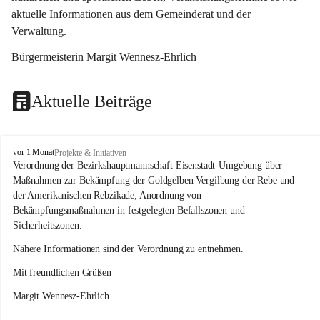
aktuelle Informationen aus dem Gemeinderat und der 
Verwaltung. 
Bürgermeisterin Margit Wennesz-Ehrlich
Aktuelle Beiträge
O
vor 1 Monat
Projekte & Initiativen
s
Verordnung der Bezirkshauptmannschaft Eisenstadt-Umgebung über 
l
Maßnahmen zur Bekämpfung der Goldgelben Vergilbung der Rebe und 
i
der Amerikanischen Rebzikade; Anordnung von 
p
Bekämpfungsmaßnahmen in festgelegten Befallszonen und 
Sicherheitszonen.
Nähere Informationen sind der Verordnung zu entnehmen.
Mit freundlichen Grüßen 
Margit Wennesz-Ehrlich