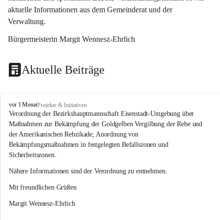
aktuelle Informationen aus dem Gemeinderat und der 
Verwaltung. 
Bürgermeisterin Margit Wennesz-Ehrlich
Aktuelle Beiträge
O
vor 1 Monat
Projekte & Initiativen
s
Verordnung der Bezirkshauptmannschaft Eisenstadt-Umgebung über 
l
Maßnahmen zur Bekämpfung der Goldgelben Vergilbung der Rebe und 
i
der Amerikanischen Rebzikade; Anordnung von 
p
Bekämpfungsmaßnahmen in festgelegten Befallszonen und 
Sicherheitszonen.
Nähere Informationen sind der Verordnung zu entnehmen.
Mit freundlichen Grüßen 
Margit Wennesz-Ehrlich