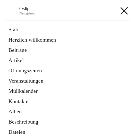
Oslip
Navigation
Oslip
Start
Herzlich willkommen
öffnet
Daten & Fakten
Beiträge
in
Externe Webseite
neuem
Artikel
Tab
öffnet
Bundeskanzleramt Österreich
in
Externe Webseite
Öffnungszeiten
neuem
Tab
Veranstaltungen
+1
Müllkalender
Kontakte
Alben
Beschreibung
Hauptadresse
Dateien